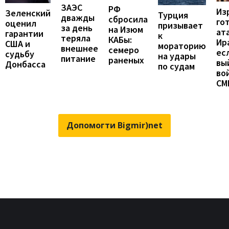
ЗАЭС
РФ
Из
Зеленский
Турция
дважды
сбросила
го
оценил
призывает
за день
на Изюм
ат
гарантии
к
теряла
КАБы:
Ир
США и
мораторию
внешнее
семеро
ес
судьбу
на удары
питание
раненых
вы
Донбасса
по судам
во
СМ
Допомогти Bigmir)net