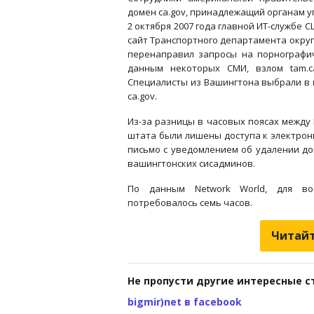
домен ca.gov, принадлежащий органам у
2 октября 2007 года главной ИТ-службе 
сайт Транспортного департамента окру
перенаправил запросы на порнографич
данным некоторых СМИ, взлом tam.c
Специалисты из Вашингтона выбрали в 
ca.gov.
Из-за разницы в часовых поясах между
штата были лишены доступа к электронн
письмо с уведомлением об удалении до
вашингтонских сисадминов.
По данным Network World, для вос
потребовалось семь часов.
Читайт
Не пропусти другие интересные с
bigmir)net в facebook