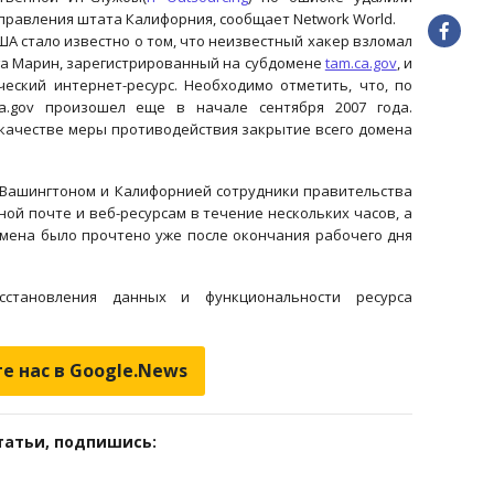
правления штата Калифорния, сообщает Network World.
США стало известно о том, что неизвестный хакер взломал
га Марин, зарегистрированный на субдомене
tam.ca.gov
, и
еский интернет-ресурс. Необходимо отметить, что, по
a.gov произошел еще в начале сентября 2007 года.
качестве меры противодействия закрытие всего домена
 Вашингтоном и Калифорнией сотрудники правительства
ой почте и веб-ресурсам в течение нескольких часов, а
мена было прочтено уже после окончания рабочего дня
становления данных и функциональности ресурса
е нас в Google.News
татьи, подпишись: