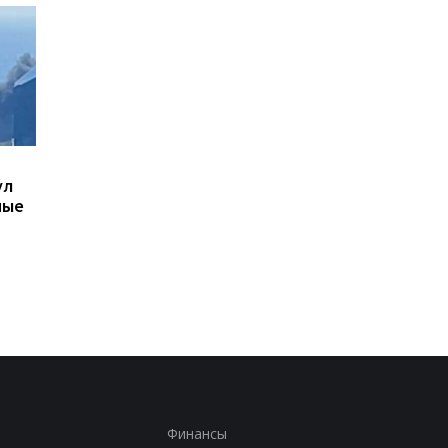
Украинцы высказались
В Киевской области
ул
о продолжительности
ухудшилось качеств
ные
войны - опрос
воздуха: где самая
плохая ситуация
Финансы