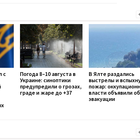
л с
Погода 8–10 августа в
В Ялте раздались
Украине: синоптики
выстрелы и вспыхн
й
предупредили о грозах,
пожар: оккупацион
граде и жаре до +37
власти объявили об
эвакуации
ых