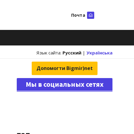
Почта
Искать
Язык сайта:
Русский
|
Українська
Допомогти Bigmir)net
Мы в социальных сетях