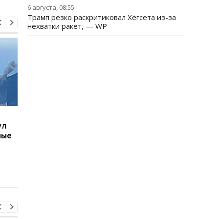
6 августа, 08:55
Трамп резко раскритиковал Хегсета из-за
нехватки ракет, — WP
Украинцы высказались
В Киевской области
ул
о продолжительности
ухудшилось качеств
ные
войны - опрос
воздуха: где самая
плохая ситуация