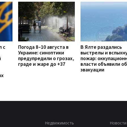
л с
Погода 8–10 августа в
В Ялте раздались
Украине: синоптики
выстрелы и вспыхн
й
предупредили о грозах,
пожар: оккупацион
граде и жаре до +37
власти объявили об
эвакуации
ых
Недвижимость
Новости