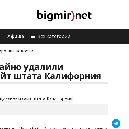
о
Афиша
Все категории
орошие новости
айно удалили
йт штата Калифорния
твенной ИТ-службы(
IT Outsourcing
) по ошибке удалили