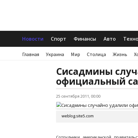
Новости
Спорт
Финансы
Авто
Техн
Главная
Украина
Мир
Столица
Жизнь
Х
Сисадмины случ
официальный са
25 сентября 2011, 00:00
weblog.site5.com
Сотрудники американской правительс