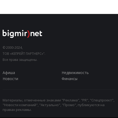
© 2000-2024,
ТОВ «КЕПРЕЙТ ПАРТНЕРС»".
Все права защищены.
Афиша
Недвижимость
Новости
Финансы
Материалы, отмеченные знаками "Реклама", "PR", "Спецпроект",
"Новости компаний", "Актуально", "Промо", публикуются на
правах рекламы.