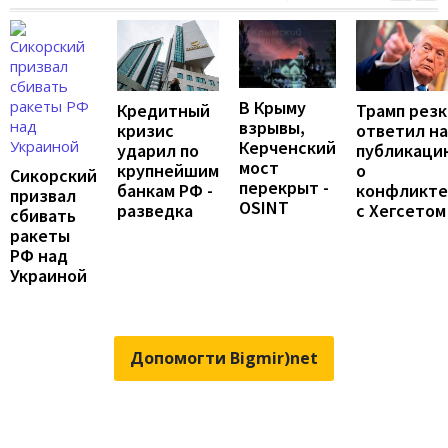
В Крыму
Трамп резк
Кредитный
взрывы,
ответил на
кризис
Керченский
публикаци
ударил по
мост
о
крупнейшим
Сикорский
перекрыт -
конфликте
банкам РФ -
призвал
OSINT
с Хегсетом
разведка
сбивать
ракеты
РФ над
Украиной
Допомогти Bigmir)net