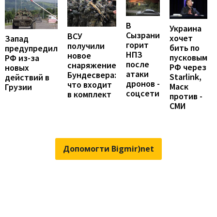
В
Украина
Сызрани
ВСУ
хочет
Запад
горит
получили
бить по
предупредил
НПЗ
новое
пусковым
РФ из-за
после
снаряжение
РФ через
новых
атаки
Бундесвера:
Starlink,
действий в
дронов -
что входит
Маск
Грузии
соцсети
в комплект
против -
СМИ
Допомогти Bigmir)net