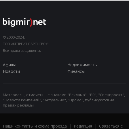
© 2000-2024,
ТОВ «КЕПРЕЙТ ПАРТНЕРС»".
Все права защищены.
Афиша
Недвижимость
Новости
Финансы
Материалы, отмеченные знаками "Реклама", "PR", "Спецпроект",
"Новости компаний", "Актуально", "Промо", публикуются на
правах рекламы.
Наши контакты и схема проезда
|
Редакция
|
Связаться с