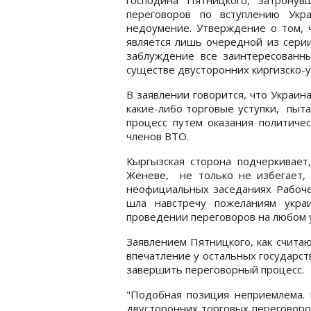
переговоров по вступлению Укр
недоумение. Утверждение о том, ч
является лишь очередной из серии
заблуждение все заинтересованн
существе двусторонних киргизско-у
В заявлении говорится, что Украин
какие-либо торговые уступки, пыт
процесс путем оказания политичес
членов ВТО.
Кыргызская сторона подчеркивает
Женеве, не только не избегает, 
неофициальных заседаниях Рабоче
шла навстречу пожеланиям укра
проведении переговоров на любом у
Заявлением Пятницкого, как счита
впечатление у остальных государс
завершить переговорный процесс.
"Подобная позиция неприемлема. 
двусторонних торговых переговоров