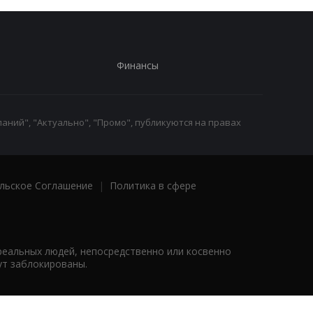
Финансы
аний", "Актуально", "Промо", публикуются на правах
льское Соглашение
|
Политика в сфере
реальных людей, непосредственно или косвенно
ут заблокированы.