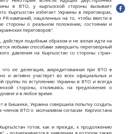
аины в ВТО, у кыргызской стороны вызывает
то Кыргызстан избегает Украины в переговорах,
 PR-кампаний, нацеленных на то, чтобы ввести в
ые стороны о реальном положении, состоянии и
краинских переговоров".
а, действуя подобным образом и не желая идти на
ается любыми способами завершить переговорный
кого давления на Кыргызстан со стороны стран-
, что ее делегация, аккредитованная при ВТО в
но и активно участвует во всех официальных и
й группы по вступлению Украины в ВТО и всегда
инской стороны, откликаясь на предложения о
ровне и в любое время.
ют в Бишкеке, Украина совершила попытку создать
тв-членов ВТО о молчаливом согласии Киргизстана
Кыргызстан готов, как и прежде, к продолжению
", - подчеркивается в заявлении, в котором также