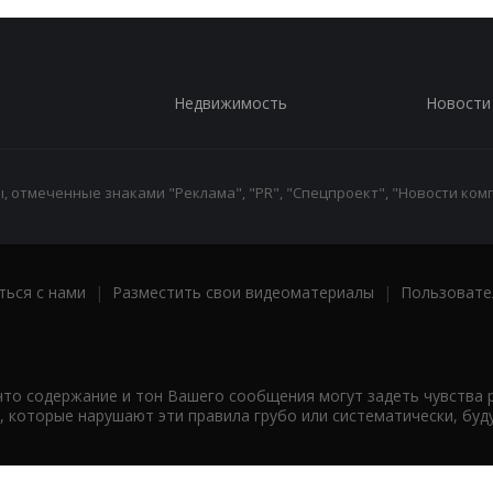
Недвижимость
Новости
 отмеченные знаками "Реклама", "PR", "Спецпроект", "Новости комп
ться с нами
|
Разместить свои видеоматериалы
|
Пользовате
что содержание и тон Вашего сообщения могут задеть чувства 
 которые нарушают эти правила грубо или систематически, буд