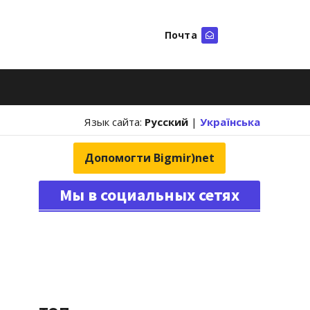
Почта
Искать
Язык сайта:
Русский
|
Українська
Допомогти Bigmir)net
Мы в социальных сетях