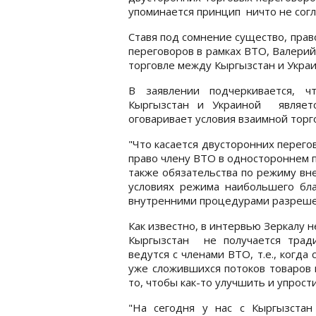
упоминается принцип ничто не согла
Ставя под сомнение существо, прав
переговоров в рамках ВТО, Валери
торговле между Кыргызстан и Украи
В заявлении подчеркивается, 
Кыргызстан и Украиной являетс
оговаривает условия взаимной торг
"Что касается двусторонних перего
право члену ВТО в одностороннем п
также обязательства по режиму вн
условиях режима наибольшего бла
внутренними процедурами разрешен
Как известно, в интервью Зеркалу 
Кыргызстан не получается тради
ведутся с членами ВТО, т.е., когда
уже сложившихся потоков товаров 
то, чтобы как-то улучшить и упрост
"На сегодня у нас с Кыргызстан