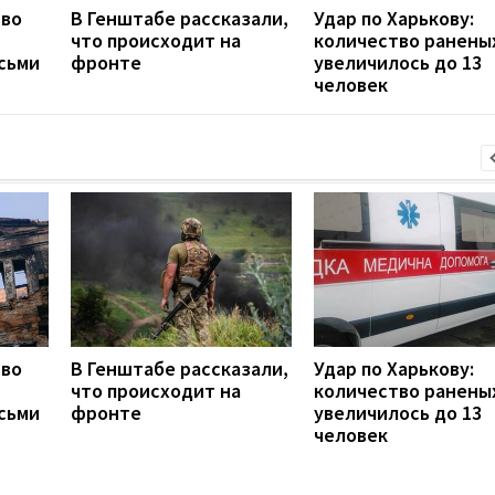
тво
В Генштабе рассказали,
Удар по Харькову:
что происходит на
количество ранены
сьми
фронте
увеличилось до 13
человек
тво
В Генштабе рассказали,
Удар по Харькову:
что происходит на
количество ранены
сьми
фронте
увеличилось до 13
человек