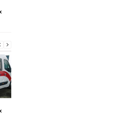
Стало известно, как
Россияне обстрелял
х
сработала ПВО
многоэтажки в
Харькове, есть
погибшие
Стало известно, как
Россияне обстрелял
х
сработала ПВО
многоэтажки в
Харькове, есть
погибшие