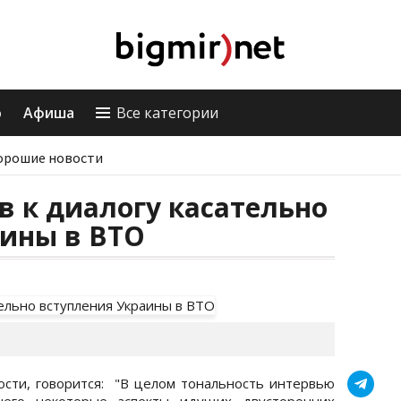
о
Афиша
Все категории
орошие новости
в к диалогу касательно
аины в ВТО
ости, говорится: "В целом тональность интервью
вшего некоторые аспекты идущих двусторонних