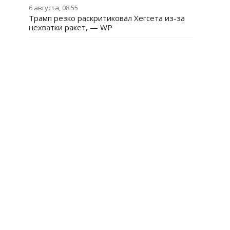
6 августа, 08:55
Трамп резко раскритиковал Хегсета из-за
нехватки ракет, — WP