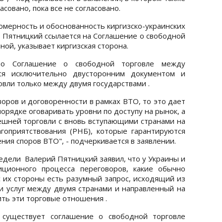
совано, пока все не согласовано.
омерность и обоснованность киргизско-украинских
й Пятницкий ссылается на Соглашение о свободной
ной, указывает киргизская сторона.
что Соглашение о свободной торговле между
я исключительно двусторонним документом и
овли только между двумя государствами .
воров и договоренности в рамках ВТО, то это дает
орядке оговаривать уровни по доступу на рынок, а
ешней торговли с вновь вступающими странами на
гоприятствования (РНБ), которые гарантируются
ия споров ВТО", - подчеркивается в заявлении.
недели Валерий Пятницкий заявил, что у Украины и
ционного процесса переговоров, какие обычно
 с их стороны есть разумный запрос, исходящий из
и услуг между двумя странами и направленный на
ить эти торговые отношения .
 существует соглашение о свободной торговле