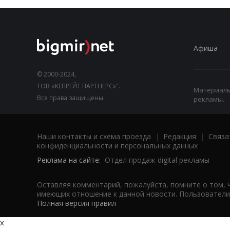
Афиша
© 2000-2024,
ТОВ «КЕПРЕЙТ ПАРТНЕРС»".
Материалы,
Все права защищены.
рекламы.
Наши контакты и схема проезда
|
Редакция
|
Связа
конфиденциальности и персональных данных
Реклама на сайте:
Отдел продаж digital рекламы
Оставляя комментарий, пожалуйста, помните о том, 
имеющих отношение к данной новости. Пользователи,
Полная версия правил
x