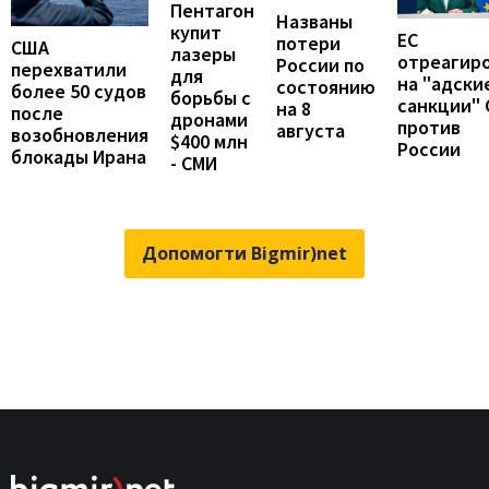
Пентагон
Названы
купит
ЕС
потери
США
лазеры
отреагир
России по
перехватили
для
на "адски
состоянию
более 50 судов
борьбы с
санкции"
на 8
после
дронами
против
августа
возобновления
$400 млн
России
блокады Ирана
- СМИ
Допомогти Bigmir)net