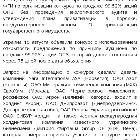
ФГИ по организации конкурса по продаже 99,52% акций
ОПЗ без проведения экологического аудита и
утверждения плана приватизации в порядке,
предусмотернном законом О приватизации
государственного имущества.
Украина 15 августа объявила конкурс с использованием
открытости предложения по принципу аукциона по
продаже 99,52% акций ОПЗ, который должен состояться
через 75 дней после даты объявления.
Запрос на информацию о конкурсе сделали девять
компаний: Yara International АSA (Норвегия), ОАО Азот
(Черкассы), ОАО Минерально-химическая компания (МХК)
ЕвроХим (Москва), ОАО Черниговское химволокно,
российское ОАО Акрон (Великий Новгород, входит в
холдинг Акрон), ОАО Днипроазот (Днепродзержинск,
Днепропетровская обл.), ОАО Ренова-Украина, российское
ОАО СИБУР Холдинг, а также частная международная
холдинговая компания известного украинского
бизнесмена Дмитрия Фирташа Group DF (GDF, Вена),
которая намерена принять участие в конкурсе через