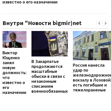
известно о его назначении
Внутри "Новости bigmir)net
Виктор
Ющенко
В Закарпатье
занял
Россия нанесла
продолжаются
новую
удар по
масштабные
должность:
железнодорожно
обыски в связи с
что
вокзалу в Лозовой
незаконным
известно о
есть погибшие и
списанием
его
тяжелораненые
военнообязанных
назначении