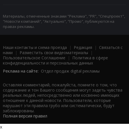
Материалы, отмеченные знаками "Реклама", "PR", "Спецпроект",
"Новости компаний", "Актуально", "Промо", публикуются на
правах рекламы.
Наши контакты и схема проезда
|
Редакция
|
Связаться с
нами
|
Разместить свои видеоматериалы
|
Пользовательское Соглашение
|
Политика в сфере
конфиденциальности и персональных данных
Реклама на сайте:
Отдел продаж digital рекламы
Оставляя комментарий, пожалуйста, помните о том, что
содержание и тон Вашего сообщения могут задеть чувства
реальных людей, непосредственно или косвенно имеющих
отношение к данной новости. Пользователи, которые
нарушают эти правила грубо или систематически, будут
заблокированы.
Полная версия правил
x