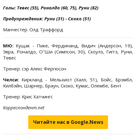
Голы: Тевес (55), Роналдо (60, 75), Руни (82)
Предупреждения: Руни (31) - Скоко (51)
Манчестер. Олд Траффорд
МЮ:
Кущак - Пике, Фердинанд, Видич (Андерсон, 19),
Эвра, Роналдо, О"Ши (Симпсон, 30), Скоулз, Гиггз, Руни,
Тевес
Тренер: сэр Алекс Фергюсон
Челси:
Киркланд - Мельхиот (Халл, 51), Бойс, Брэмбл,
Килбэйн, Шарнер, Браун, Скоко, Кумас, Олембе, Бент
Тренер: Крис Хатчингс
Корреспондент.net
Читайте нас в Google.News