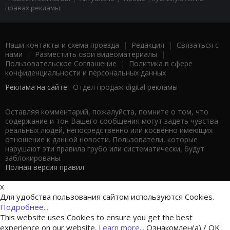
правах рекламы.
Наши контакты и схема проезда
|
Редакция
|
Связаться с
нами
|
Разместить свои видеоматериалы
|
Пользовательское Соглашение
|
Политика в сфере
конфиденциальности и персональных данных
Реклама на сайте:
Отдел продаж digital рекламы
Оставляя комментарий, пожалуйста, помните о том, что
содержание и тон Вашего сообщения могут задеть чувства
реальных людей, непосредственно или косвенно имеющих
отношение к данной новости. Пользователи, которые
нарушают эти правила грубо или систематически, будут
заблокированы.
Полная версия правил
x
Для удобства пользования сайтом используются Cookies.
Подробнее...
This website uses Cookies to ensure you get the best
experience on our website.
Learn more...
Ознакомлен(а) / OK