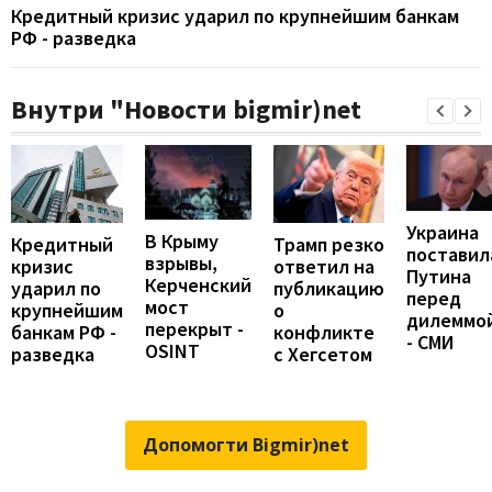
Кредитный кризис ударил по крупнейшим банкам
РФ - разведка
Внутри "Новости bigmir)net
Украина
В Крыму
Трамп резко
Кредитный
поставил
взрывы,
ответил на
кризис
Путина
Керченский
публикацию
ударил по
перед
мост
о
крупнейшим
дилеммо
перекрыт -
конфликте
банкам РФ -
- СМИ
OSINT
с Хегсетом
разведка
Допомогти Bigmir)net