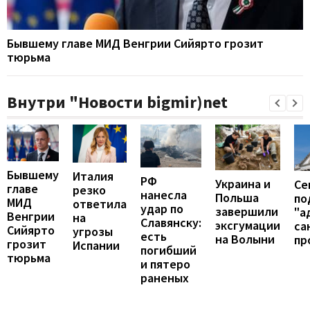
Бывшему главе МИД Венгрии Сийярто грозит
тюрьма
Внутри "Новости bigmir)net
Бывшему
Италия
РФ
Украина и
Се
главе
резко
нанесла
Польша
по
МИД
ответила
удар по
завершили
"а
Венгрии
на
Славянску:
эксгумации
са
Сийярто
угрозы
есть
на Волыни
пр
грозит
Испании
погибший
тюрьма
и пятеро
раненых