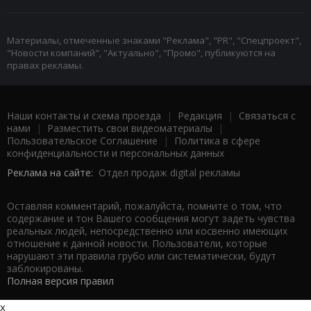
Материалы, отмеченные знаками "Реклама", "PR", "Спецпроект",
"Новости компаний", "Актуально", "Промо", публикуются на
правах рекламы.
Наши контакты и схема проезда
|
Редакция
|
Связаться с
нами
|
Разместить свои видеоматериалы
|
Пользовательское Соглашение
|
Политика в сфере
конфиденциальности и персональных данных
Реклама на сайте:
Отдел продаж digital рекламы
Оставляя комментарий, пожалуйста, помните о том, что
содержание и тон Вашего сообщения могут задеть чувства
реальных людей, непосредственно или косвенно имеющих
отношение к данной новости. Пользователи, которые
нарушают эти правила грубо или систематически, будут
заблокированы.
Полная версия правил
x