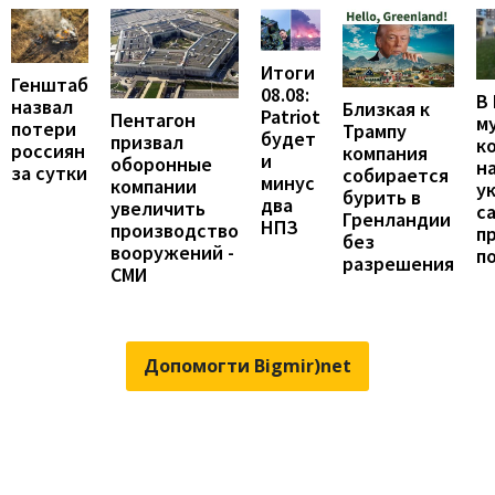
Итоги
Генштаб
08.08:
В
назвал
Близкая к
Patriot
Пентагон
м
потери
Трампу
будет
призвал
к
россиян
компания
и
оборонные
н
за сутки
собирается
минус
компании
у
бурить в
два
увеличить
с
Гренландии
НПЗ
производство
п
без
вооружений -
п
разрешения
СМИ
Допомогти Bigmir)net