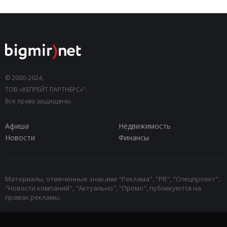
© 2000-2024,
ТОВ «КЕПРЕЙТ ПАРТНЕРС»".
Все права защищены.
Афиша
Недвижимость
Новости
Финансы
Материалы, отмеченные знаками "Реклама", "PR", "Спецпроект",
"Новости компаний", "Актуально", "Промо", публикуются на
правах рекламы.