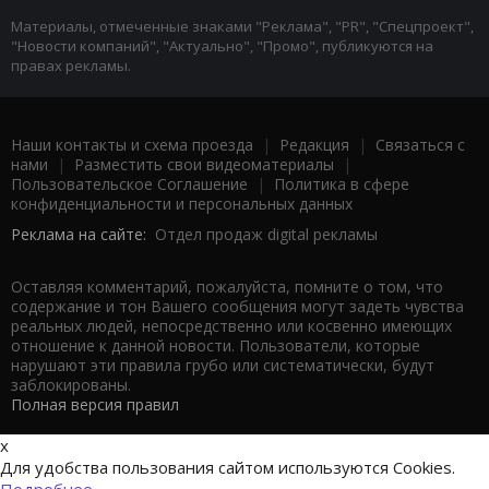
Материалы, отмеченные знаками "Реклама", "PR", "Спецпроект",
"Новости компаний", "Актуально", "Промо", публикуются на
правах рекламы.
Наши контакты и схема проезда
|
Редакция
|
Связаться с
нами
|
Разместить свои видеоматериалы
|
Пользовательское Соглашение
|
Политика в сфере
конфиденциальности и персональных данных
Реклама на сайте:
Отдел продаж digital рекламы
Оставляя комментарий, пожалуйста, помните о том, что
содержание и тон Вашего сообщения могут задеть чувства
реальных людей, непосредственно или косвенно имеющих
отношение к данной новости. Пользователи, которые
нарушают эти правила грубо или систематически, будут
заблокированы.
Полная версия правил
x
Для удобства пользования сайтом используются Cookies.
Подробнее...