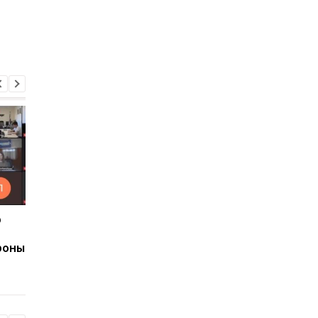
р
Ким Чен Ын накопил $22
В Николаевской
млрд несмотря на
области задержали
роны
санкции
двух агентов РФ