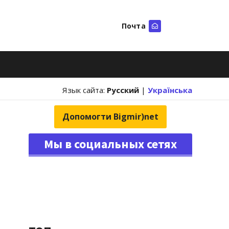
Почта
Искать
Язык сайта:
Русский
|
Українська
Допомогти Bigmir)net
Мы в социальных сетях