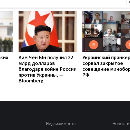
ских
Ким Чен Ын получил 22
Украинский пранке
млрд долларов
сорвал закрытое
благодаря войне России
совещание минобо
против Украины, —
РФ
Bloomberg
Недвижимость
Новости