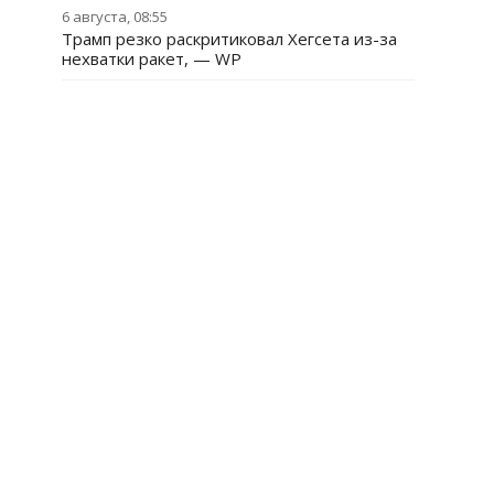
6 августа, 08:55
Трамп резко раскритиковал Хегсета из-за
нехватки ракет, — WP