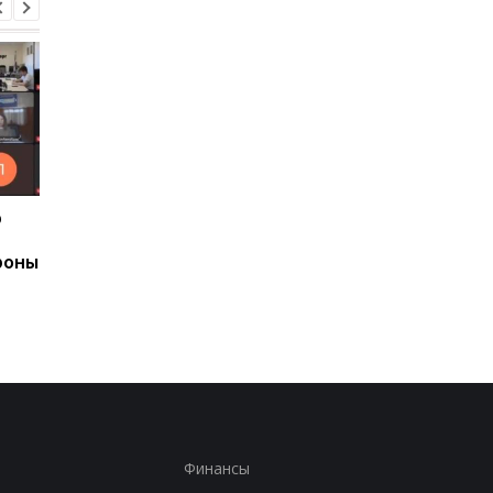
р
Ким Чен Ын накопил $22
В Николаевской
млрд несмотря на
области задержали
роны
санкции
двух агентов РФ
Финансы