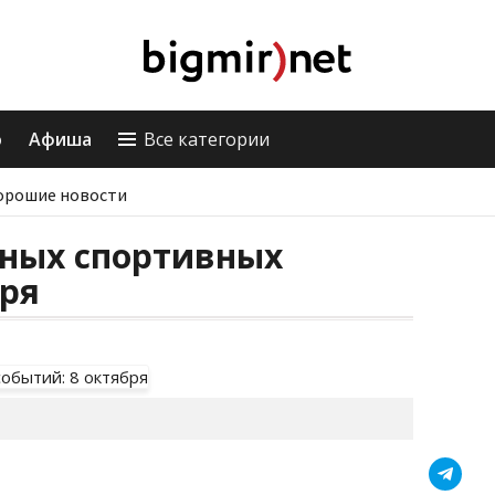
о
Афиша
Все категории
орошие новости
вных спортивных
бря