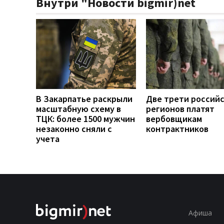
Внутри "Новости bigmir)net
В Закарпатье раскрыли
Две трети россий
масштабную схему в
регионов платят
ТЦК: более 1500 мужчин
вербовщикам
незаконно сняли с
контрактников
учета
Афиша