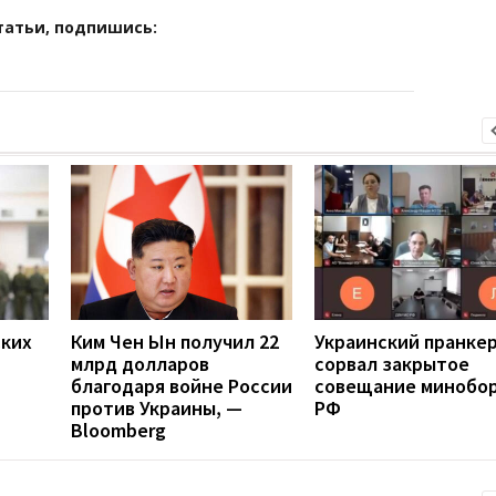
татьи, подпишись:
ских
Ким Чен Ын получил 22
Украинский пранке
млрд долларов
сорвал закрытое
благодаря войне России
совещание минобо
против Украины, —
РФ
Bloomberg