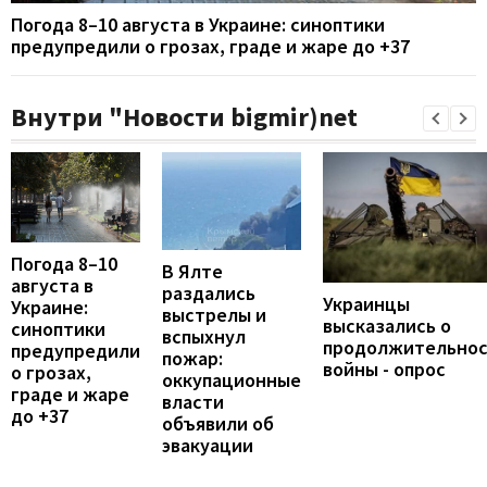
Погода 8–10 августа в Украине: синоптики
предупредили о грозах, граде и жаре до +37
Внутри "Новости bigmir)net
Погода 8–10
В Ялте
августа в
раздались
Украинцы
Украине:
выстрелы и
высказались о
синоптики
вспыхнул
продолжительно
предупредили
пожар:
войны - опрос
о грозах,
оккупационные
граде и жаре
власти
до +37
объявили об
эвакуации