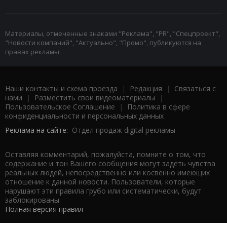
Материалы, отмеченные знаками "Реклама", "PR", "Спецпроект",
"Новости компаний", "Актуально", "Промо", публикуются на
правах рекламы.
Наши контакты и схема проезда
|
Редакция
|
Связаться с
нами
|
Разместить свои видеоматериалы
|
Пользовательское Соглашение
|
Политика в сфере
конфиденциальности и персональных данных
Реклама на сайте:
Отдел продаж digital рекламы
Оставляя комментарий, пожалуйста, помните о том, что
содержание и тон Вашего сообщения могут задеть чувства
реальных людей, непосредственно или косвенно имеющих
отношение к данной новости. Пользователи, которые
нарушают эти правила грубо или систематически, будут
заблокированы.
Полная версия правил