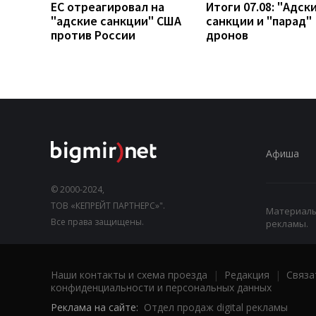
ЕС отреагировал на
Итоги 07.08: "Адск
"адские санкции" США
санкции и "парад"
против России
дронов
Афиша
© 2000-2024,
ТОВ «КЕПРЕЙТ ПАРТНЕРС»".
Материалы,
Все права защищены.
рекламы.
Наши контакты и схема проезда
|
Редакция
|
Связа
конфиденциальности и персональных данных
Реклама на сайте:
Отдел продаж digital рекламы