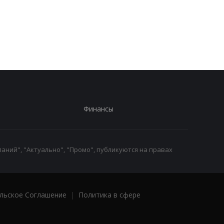
Запад предупредил РФ
ВСУ получили новое
из-за новых действий в
снаряжение
Грузии
Бундесвера: что вхо
в комплект
Финансы
аний", "Актуально", "Промо", публикуются на правах
льское Соглашение
|
Политика в сфере