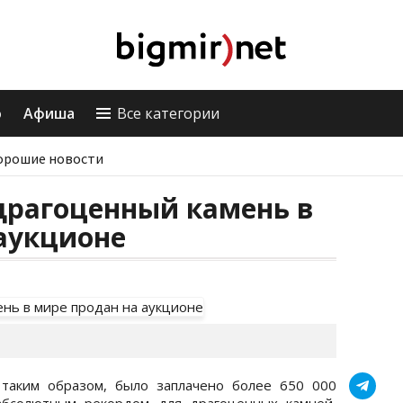
о
Афиша
Все категории
орошие новости
драгоценный камень в
аукционе
 таким образом, было заплачено более 650 000
 абсолютным рекордом для драгоценных камней,