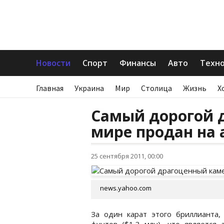
Новости
Спорт
Финансы
Авто
Техн
Главная
Украина
Мир
Столица
Жизнь
Х
Самый дорогой 
мире продан на 
25 сентября 2011, 00:00
news.yahoo.com
За один карат этого бриллианта,
фунтов ($1,3 млн), что является