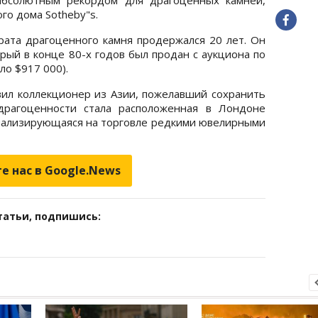
го дома Sotheby"s.
ата драгоценного камня продержался 20 лет. Он
рый в конце 80-х годов был продан с аукциона по
ло $917 000).
вил коллекционер из Азии, пожелавший сохранить
драгоценности стала расположенная в Лондоне
ециализирующаяся на торговле редкими ювелирными
е нас в Google.News
татьи, подпишись: