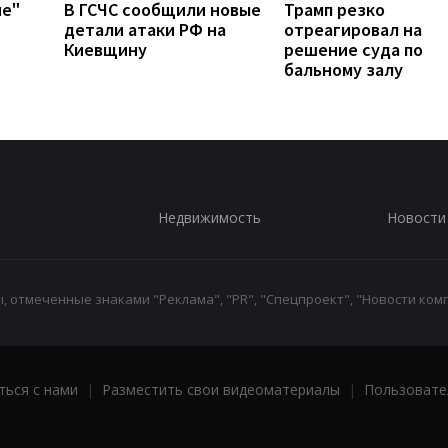
ие"
В ГСЧС сообщили новые
Трамп резко
детали атаки РФ на
отреагировал на
Киевщину
решение суда по
бальному залу
Недвижимость
Новости
 отмеченные знаками "Реклама", "PR", "Спецпроект", "Новости комп
ться с нами
|
Разместить свои видеоматериалы
|
Пользовате