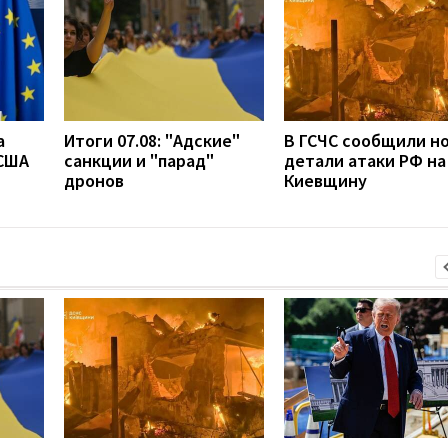
а
Итоги 07.08: "Адские"
В ГСЧС сообщили н
 США
санкции и "парад"
детали атаки РФ на
дронов
Киевщину