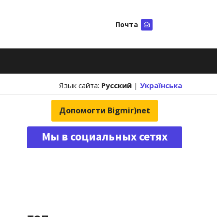
Почта
Искать
Язык сайта:
Русский
|
Українська
Допомогти Bigmir)net
Мы в социальных сетях