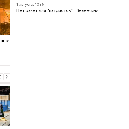
1 августа, 10:36
Нет ракет для "пэтриотов" - Зеленский
овые
Трамп резко
Запад предупредил 
отреагировал на
из-за новых действи
решение суда по
Грузии
бальному залу