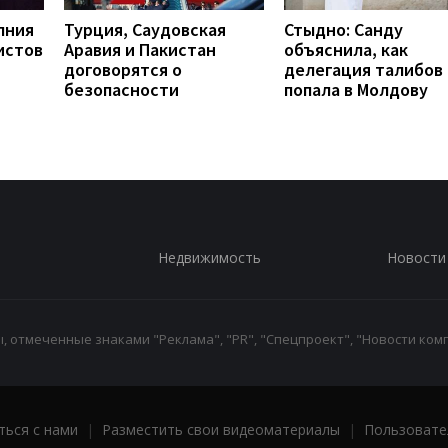
лния
Турция, Саудовская
Стыдно: Санду
истов
Аравия и Пакистан
объяснила, как
договорятся о
делегация талибов
безопасности
попала в Молдову
Недвижимость
Новости
 отмеченные знаками "Реклама", "PR", "Спецпроект", "Новости комп
ться с нами
|
Разместить свои видеоматериалы
|
Пользовате