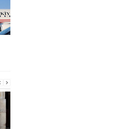
Стыдно: Санду
В Закарпатье раскр
объяснила, как
масштабную схему в
делегация талибов
ТЦК: более 1500 муж
попала в Молдову
незаконно сняли с
учета