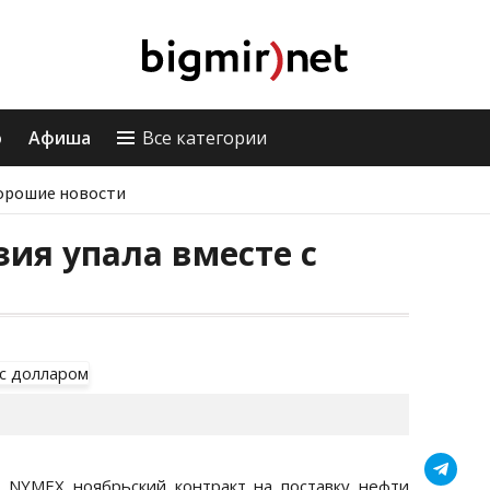
о
Афиша
Все категории
орошие новости
зия упала вместе с
 NYMEX ноябрьский контракт на поставку нефти