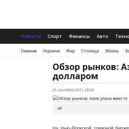
Новости
Спорт
Финансы
Авто
Техн
Главная
Украина
Мир
Столица
Жизнь
Х
Обзор рынков: А
долларом
25 сентября 2011, 00:00
АР
На Нью-Йоркской товарной бирже