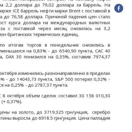
а 2,2 доллара до 79,02 доллара за баррель. На
рже ICE баррель нефти марки Brent с поставкой в
ра до 76,58 доллара. Причиной падения цен стало
ост курса доллара на международных валютных
аза с поставкой через месяц снизилась на 3,2
ион британских термических единиц.
по итогам торгов в понедельник снизились в
уменьшился на 0,83% - до 6540,90 пункта, CAC 40
а, DAX 30 понизился на 0,35%, составив 7974,37
октября изменились разнонаправленно в пределах
6% - до 14043,73 пункта, S&P 500 потерял 0,32% -
я на 0,25% - до 2787,37 пункта.
 8 октября объем сделок составил 30 158 010,30
(+ 0,37%).
цены на золото, до 3719.325 грн/унция, серебро
атины выросла до 6918.5 грн/унция. Цена палладия