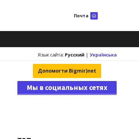
Почта
Искать
Язык сайта:
Русский
|
Українська
Допомогти Bigmir)net
Мы в социальных сетях