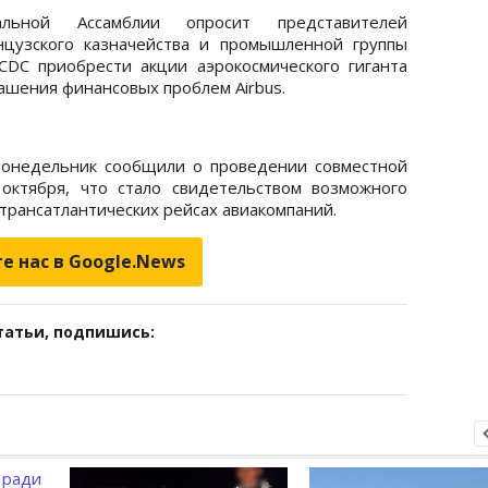
льной Ассамблии опросит представителей
нцузского казначейства и промышленной группы
DC приобрести акции аэрокосмического гиганта
лашения финансовых проблем Airbus.
 в понедельник сообщили о проведении совместной
октября, что стало свидетельством возможного
трансатлантических рейсах авиакомпаний.
е нас в Google.News
татьи, подпишись: