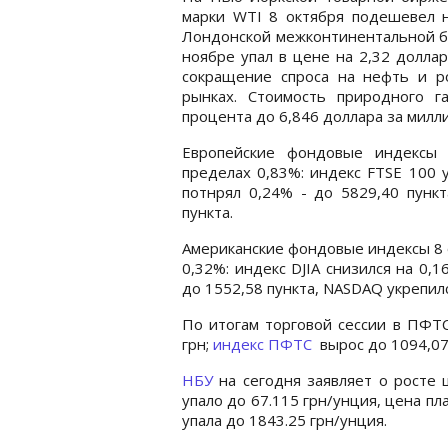
марки WTI 8 октября подешевел н
Лондонской межконтинентальной би
ноябре упал в цене на 2,32 долла
сокращение спроса на нефть и р
рынках. Стоимость природного г
процента до 6,846 доллара за милл
Европейские фондовые индексы 
пределах 0,83%: индекс FTSE 100 
потнрял 0,24% - до 5829,40 пункт
пункта.
Американские фондовые индексы 8 
0,32%: индекс DJIA снизился на 0,1
до 1552,58 пункта, NASDAQ укрепилс
По итогам торговой сессии в ПФТС
грн;
индекс ПФТС
вырос до 1094,07 
НБУ
на сегодня заявляет о росте 
упало до 67.115 грн/унция, цена пл
упала до 1843.25 грн/унция.