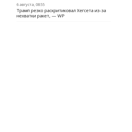
6 августа, 08:55
Трамп резко раскритиковал Хегсета из-за
нехватки ракет, — WP