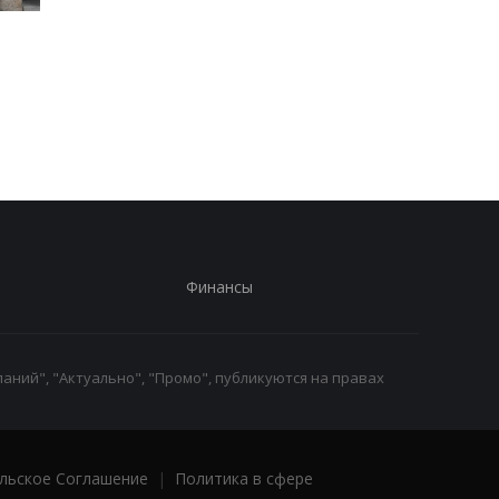
В Закарпатье раскрыли
Две трети российск
масштабную схему в
регионов платят
ТЦК: более 1500 мужчин
вербовщикам
незаконно сняли с
контрактников
учета
Финансы
аний", "Актуально", "Промо", публикуются на правах
льское Соглашение
|
Политика в сфере