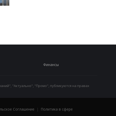
Во время боев на
В Киевской области
Курщине погибло более
произошло группово
70 российских
изнасилование 21-
срочников - росСМИ
летней девушки
Финансы
аний", "Актуально", "Промо", публикуются на правах
льское Соглашение
|
Политика в сфере