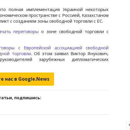
что полная имплементация Украиной некоторых
ономическом пространстве с Россией, Казахстаном
ликт с созданием зоны свободной торговли с ЕС.
ачать переговоры
о зоне свободной торговли с
говоры с Европейской ассоциацией свободной
дной торговли
. Об этом заявил Виктор Янукович,
ководителей зарубежных дипломатических
е нас в Google.News
татьи, подпишись: