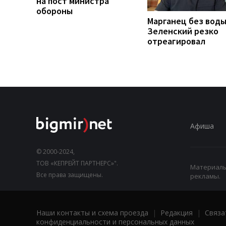
на пост министра
обороны
Марганец без воды
Зеленский резко
отреагировал
Афиша
© 2000-2024,
ТОВ «КЕПРЕЙТ ПАРТНЕРС»".
Материалы,
Все права защищены.
рекламы.
Наши контакты и схема проезда
|
Редакция
|
Связа
конфиденциальности и персональных данных