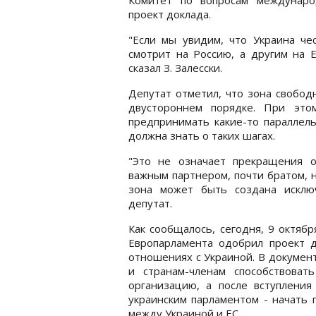
проект доклада.
"Если мы увидим, что Украина чес
смотрит на Россию, а другим на Е
сказал З. Залесски.
Депутат отметил, что зона свобод
двустороннем порядке. При этом
предпринимать какие-то параллель
должна знать о таких шагах.
"Это не означает прекращения о
важным партнером, почти братом, н
зона может быть создана исклю
депутат.
Как сообщалось, сегодня, 9 октяб
Европарламента одобрил проект д
отношениях с Украиной. В документ
и странам-членам способствова
организацию, а после вступлени
украинским парламентом - начать 
между Украиной и ЕС.