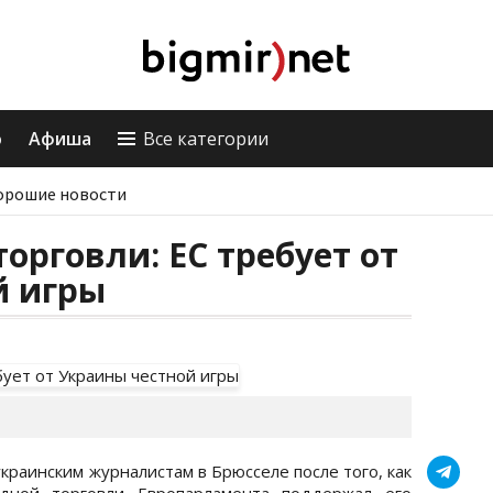
о
Афиша
Все категории
орошие новости
орговли: ЕС требует от
й игры
краинским журналистам в Брюсселе после того, как
дной торговли Европарламента поддержал его