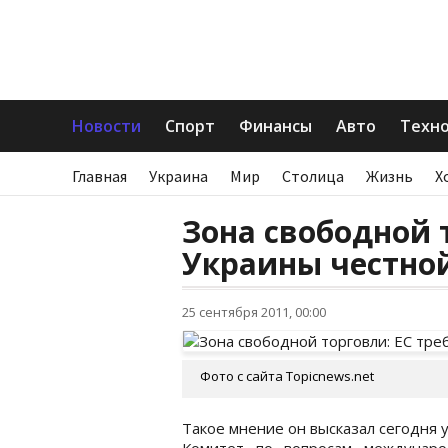
Новости
Спорт
Финансы
Авто
Техн
Главная
Украина
Мир
Столица
Жизнь
Х
Зона свободной т
Украины честно
25 сентября 2011, 00:00
Фото с сайта Тopicnews.net
Такое мнение он высказал сегодня у
Комитет по вопросам междунаро