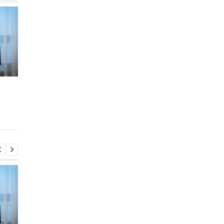
Во время боев на
В Киевской области
Курщине погибло более
произошло группово
70 российских
изнасилование 21-
срочников - росСМИ
летней девушки