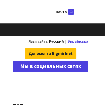
Почта
Искать
Язык сайта:
Русский
|
Українська
Допомогти Bigmir)net
Мы в социальных сетях