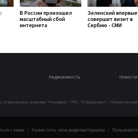
:
В России произошел
Зеленский впервые
масштабный сбой
совершит визит в
интернета
Сербию - СМИ
Недвижимость
Новости
 отмеченные знаками "Реклама", "PR", "Спецпроект", "Новости комп
ться с нами
|
Разместить свои видеоматериалы
|
Пользовате