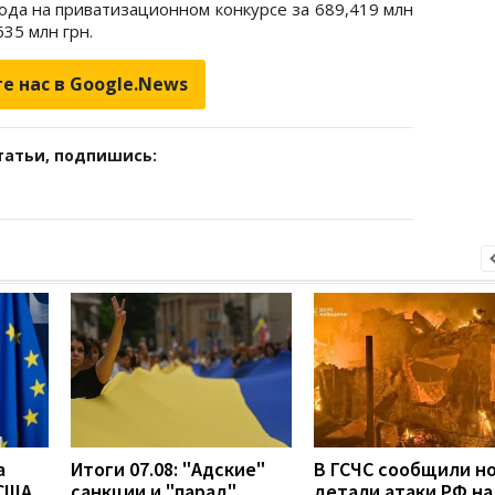
года на приватизационном конкурсе за 689,419 млн
635 млн грн.
е нас в Google.News
татьи, подпишись:
а
Итоги 07.08: "Адские"
В ГСЧС сообщили н
 США
санкции и "парад"
детали атаки РФ на