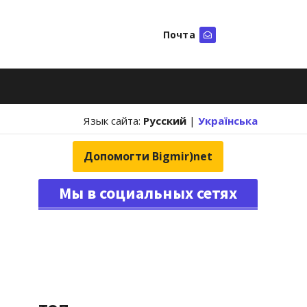
Почта
Искать
Язык сайта:
Русский
|
Українська
Допомогти Bigmir)net
Мы в социальных сетях