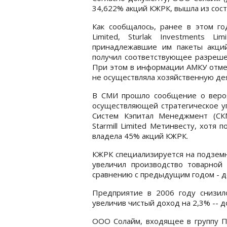
34,622% акций КЖРК, вышла из сост
Как сообщалось, ранее в этом го
Limited, Sturlak Investments Li
принадлежавшие им пакеты акций 
получил соответствующее разреше
При этом в информации АМКУ отмеча
не осуществляла хозяйственную де
В СМИ прошло сообщение о вероя
осуществляющей стратегическое у
Систем Кэпитал Менеджмент (СКМ
Starmill Limited Метинвесту, хотя 
владела 45% акций КЖРК.
КЖРК специализируется на подземн
увеличил производство товарно
сравнению с предыдущим годом - до
Предприятие в 2006 году снизил
увеличив чистый доход на 2,3% -- до
ООО Солайм, входящее в группу Пр