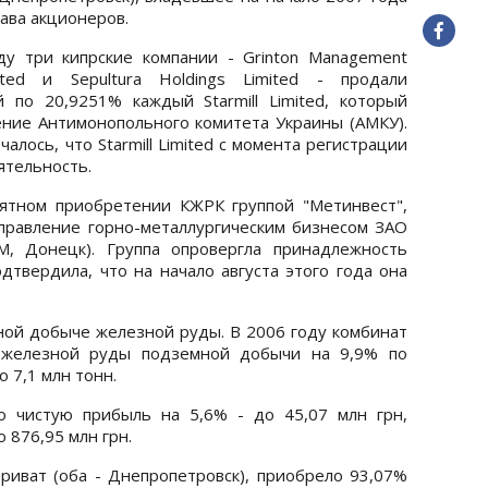
ава акционеров.
ду три кипрские компании - Grinton Management
mited и Sepultura Holdings Limited - продали
по 20,9251% каждый Starmill Limited, который
ние Антимонопольного комитета Украины (АМКУ).
лось, что Starmill Limited с момента регистрации
ятельность.
тном приобретении КЖРК группой "Метинвест",
правление горно-металлургическим бизнесом ЗАО
, Донецк). Группа опровергла принадлежность
подтвердила, что на начало августа этого года она
ой добыче железной руды. В 2006 году комбинат
й железной руды подземной добычи на 9,9% по
 7,1 млн тонн.
о чистую прибыль на 5,6% - до 45,07 млн грн,
 876,95 млн грн.
иват (оба - Днепропетровск), приобрело 93,07%