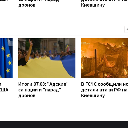
дронов
Киевщину
а
Итоги 07.08: "Адские"
В ГСЧС сообщили н
 США
санкции и "парад"
детали атаки РФ на
дронов
Киевщину