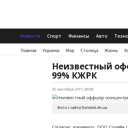
Новости
Спорт
Финансы
Авто
Техн
Главная
Украина
Мир
Столица
Жизнь
Х
Неизвестный оф
99% КЖРК
25 сентября 2011, 00:00
Фото с сайта Donetsk.dn.ua
Согласно документу, ООО Солайм (