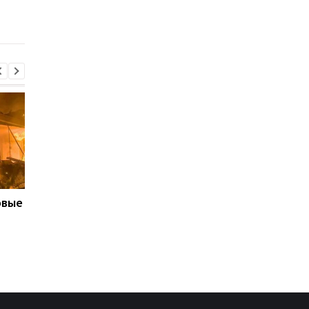
решение суда по
Грузии
бальному залу
овые
Трамп резко
Запад предупредил 
отреагировал на
из-за новых действи
решение суда по
Грузии
бальному залу