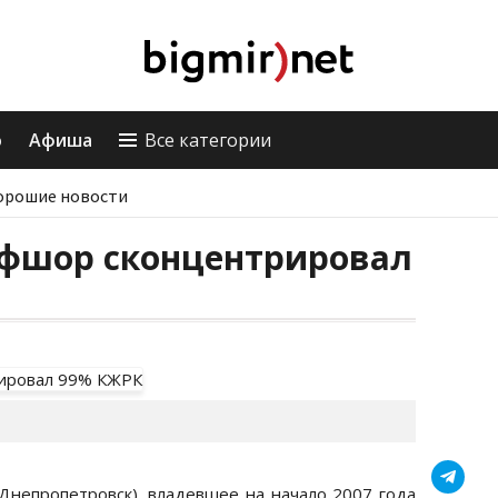
о
Афиша
Все категории
орошие новости
фшор сконцентрировал
Днепропетровск), владевшее на начало 2007 года