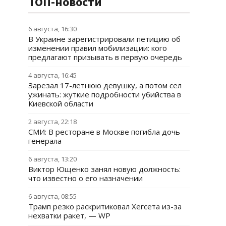
ТОП-новости
6 августа, 16:30
В Украине зарегистрировали петицию об
изменении правил мобилизации: кого
предлагают призывать в первую очередь
4 августа, 16:45
Зарезал 17-летнюю девушку, а потом сел
ужинать: жуткие подробности убийства в
Киевской области
2 августа, 22:18
СМИ: В ресторане в Москве погибла дочь
генерала
6 августа, 13:20
Виктор Ющенко занял новую должность:
что известно о его назначении
6 августа, 08:55
Трамп резко раскритиковал Хегсета из-за
нехватки ракет, — WP