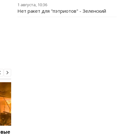
1 августа, 10:36
Нет ракет для "пэтриотов" - Зеленский
овые
Трамп резко
Запад предупредил 
отреагировал на
из-за новых действи