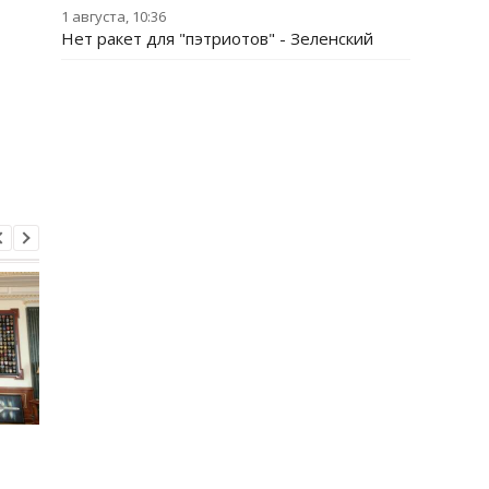
1 августа, 10:36
Нет ракет для "пэтриотов" - Зеленский
В России произошел
Зеленский впервые
масштабный сбой
совершит визит в