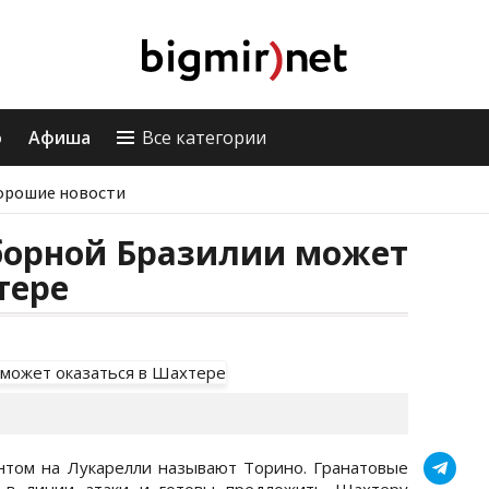
о
Афиша
Все категории
орошие новости
борной Бразилии может
тере
том на Лукарелли называют Торино. Гранатовые
 в линии атаки и готовы предложить Шахтеру