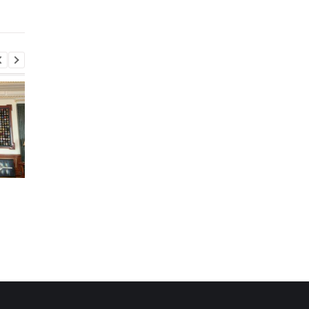
интернета
Сербию - СМИ
В России произошел
Зеленский впервые
масштабный сбой
совершит визит в
интернета
Сербию - СМИ