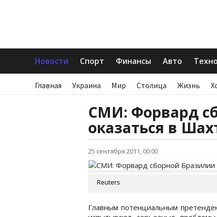
Новости
Спорт
Финансы
Авто
Техн
Главная
Украина
Мир
Столица
Жизнь
Х
СМИ: Форвард с
оказаться в Шах
25 сентября 2011, 00:00
Reuters
Главным потенциальным претенден
испытывают серьезные проблемы