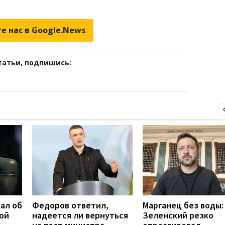
е нас в Google.News
татьи, подпишись:
ал об
Федоров ответил,
Марганец без воды:
ой
надеется ли вернуться
Зеленский резко