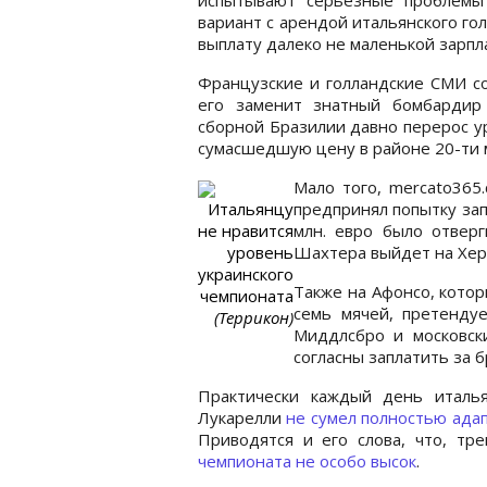
вариант с арендой итальянского го
выплату далеко не маленькой зарпл
Французские и голландские СМИ со
его заменит знатный бомбардир
сборной Бразилии давно перерос ур
сумасшедшую цену в районе 20-ти м
Мало того, mercato365
Итальянцу
предпринял попытку за
не нравится
млн. евро было отвер
уровень
Шахтера выйдет на Хер
украинского
Также на Афонсо, кото
чемпионата
семь мячей, претенду
(Террикон)
Миддлсбро и московск
согласны заплатить за б
Практически каждый день италья
Лукарелли
не сумел полностью ада
Приводятся и его слова, что, тр
чемпионата не особо высок
.