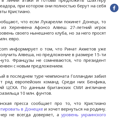
леадора, при котором они полностью берут на себя
аты Кристиано.
общают, что если Лукарелли покинет Донецк, то
 из Херенвена Афонсо Алвеш. 27-летний игрок
овень своего нынешнего клуба, но за него просят
лн. евро.
.com информирует о том, что Ринат Ахметов уже
получить Алвеша, но предложение в размере 15-ти
гнуто. Французы не сомневаются, что президент
енвен с новым предложением.
рый в последнем туре чемпионата Голландии забил
ет ряд европейских команд. Среди них Бенфика,
ий ЦСКА. По данным британских СМИ англичане
разильца 10 млн. фунтов.
нская пресса сообщает про то, что Кристиано
птировать в Донецке
и хочет вернуться на родину.
енер не всегда доверяет, а
уровень украинского