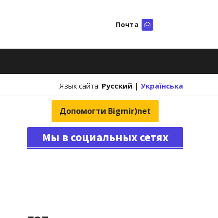
Почта
Искать
Язык сайта:
Русский
|
Українська
Допомогти Bigmir)net
Мы в социальных сетях