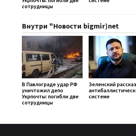
Укрпочты: погибли две
системе
сотрудницы
Внутри "Новости bigmir)net
В Павлограде удар РФ
Зеленский рассказ
уничтожил депо
антибаллистическ
Укрпочты: погибли две
системе
сотрудницы