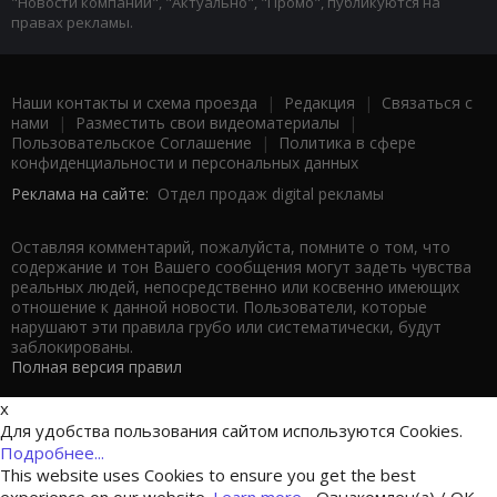
"Новости компаний", "Актуально", "Промо", публикуются на
правах рекламы.
Наши контакты и схема проезда
|
Редакция
|
Связаться с
нами
|
Разместить свои видеоматериалы
|
Пользовательское Соглашение
|
Политика в сфере
конфиденциальности и персональных данных
Реклама на сайте:
Отдел продаж digital рекламы
Оставляя комментарий, пожалуйста, помните о том, что
содержание и тон Вашего сообщения могут задеть чувства
реальных людей, непосредственно или косвенно имеющих
отношение к данной новости. Пользователи, которые
нарушают эти правила грубо или систематически, будут
заблокированы.
Полная версия правил
x
Для удобства пользования сайтом используются Cookies.
Подробнее...
This website uses Cookies to ensure you get the best