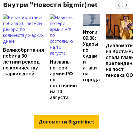
Внутри "Новости bigmir)net
Итоги
09.08:
Удары
Дипломатк
по
Великобритания
из Коста-Р
судам
побила 30-
стала глав
и
летний рекорд
Названы
претенден
атаки
по количеству
потери
на пост
на
жарких дней
армии РФ
генсека О
города
по
состоянию
на 10
августа
Допомогти Bigmir)net