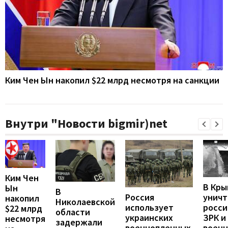
Ким Чен Ын накопил $22 млрд несмотря на санкции
Внутри "Новости bigmir)net
Ким Чен
В Кры
Ын
В
унич
Россия
накопил
Николаевской
росси
использует
$22 млрд
области
ЗРК и
украинских
несмотря
задержали
воен
военнопленных