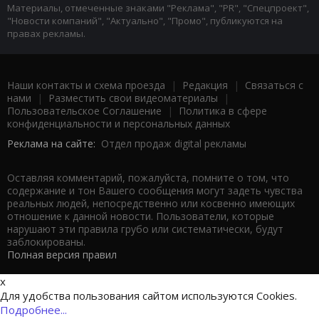
Материалы, отмеченные знаками "Реклама", "PR", "Спецпроект",
"Новости компаний", "Актуально", "Промо", публикуются на
правах рекламы.
Наши контакты и схема проезда
|
Редакция
|
Связаться с
нами
|
Разместить свои видеоматериалы
|
Пользовательское Соглашение
|
Политика в сфере
конфиденциальности и персональных данных
Реклама на сайте:
Отдел продаж digital рекламы
Оставляя комментарий, пожалуйста, помните о том, что
содержание и тон Вашего сообщения могут задеть чувства
реальных людей, непосредственно или косвенно имеющих
отношение к данной новости. Пользователи, которые
нарушают эти правила грубо или систематически, будут
заблокированы.
Полная версия правил
x
Для удобства пользования сайтом используются Cookies.
Подробнее...