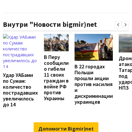
Внутри "Новости bigmir)net
В Перу
Дрон
сообщили
атак
В 22 городах
о гибели
Татар
Польши
11 своих
Удар УАБами
под
прошли акции
граждан в
по Сумам:
удар
против насилия
войне РФ
количество
НПЗ
и
против
пострадавших
дискриминации
Украины
увеличилось
украинцев
до 14
Допомогти Bigmir)net