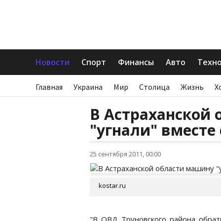
Новости
Спорт
Финансы
Авто
Техн
Главная
Украина
Мир
Столица
Жизнь
Х
В Астраханской
"угнали" вместе
25 сентября 2011, 00:00
kostar.ru
"В ОВД Труновского района обрат