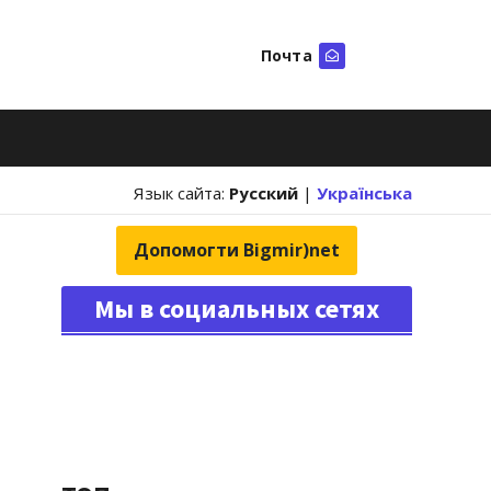
Почта
Искать
Язык сайта:
Русский
|
Українська
Допомогти Bigmir)net
Мы в социальных сетях