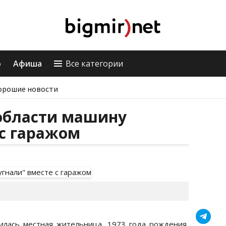
о
Афиша
Все категории
орошие новости
 области машину
 с гаражом
илась местная жительница, 1973 года рождения,