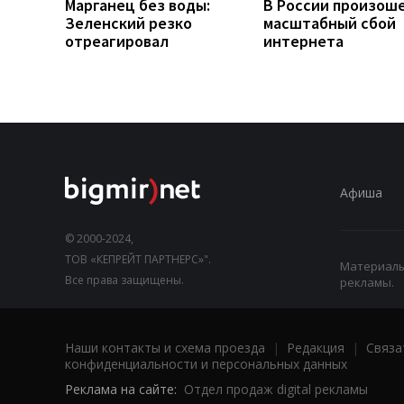
Марганец без воды:
В России произош
Зеленский резко
масштабный сбой
отреагировал
интернета
Афиша
© 2000-2024,
ТОВ «КЕПРЕЙТ ПАРТНЕРС»".
Материалы,
Все права защищены.
рекламы.
Наши контакты и схема проезда
|
Редакция
|
Связа
конфиденциальности и персональных данных
Реклама на сайте:
Отдел продаж digital рекламы