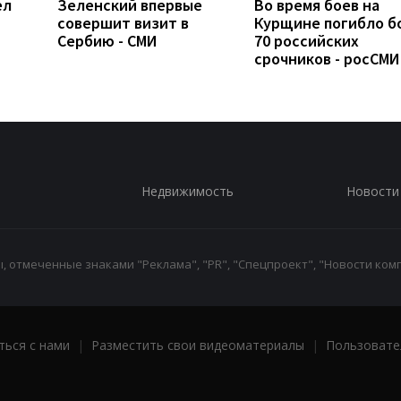
ел
Зеленский впервые
Во время боев на
совершит визит в
Курщине погибло б
Сербию - СМИ
70 российских
срочников - росСМИ
Недвижимость
Новости
 отмеченные знаками "Реклама", "PR", "Спецпроект", "Новости комп
ться с нами
|
Разместить свои видеоматериалы
|
Пользовате