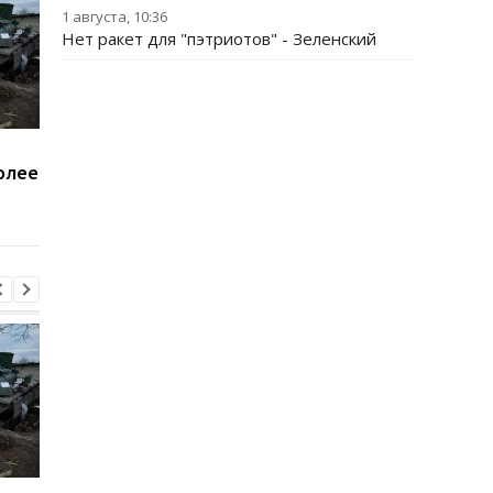
1 августа, 10:36
Нет ракет для "пэтриотов" - Зеленский
В Киевской области
Минобороны получи
олее
произошло групповое
налоговые данные
изнасилование 21-
мужчин
летней девушки