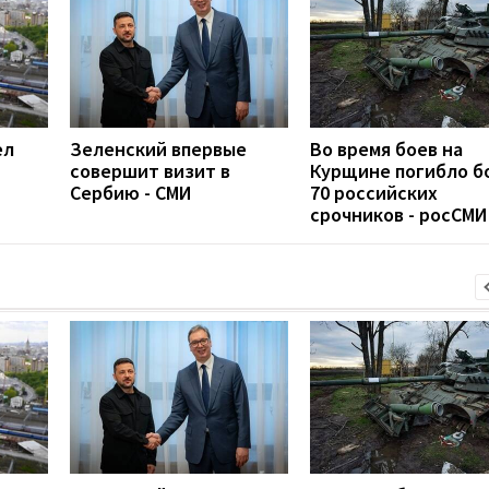
ел
Зеленский впервые
Во время боев на
совершит визит в
Курщине погибло б
Сербию - СМИ
70 российских
срочников - росСМИ