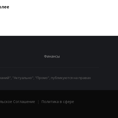
В Киевской области
Минобороны получи
олее
произошло групповое
налоговые данные
изнасилование 21-
мужчин
летней девушки
Финансы
аний", "Актуально", "Промо", публикуются на правах
льское Соглашение
|
Политика в сфере