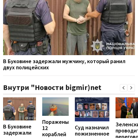
В Буковине задержали мужчину, который ранил
двух полицейских
Внутри "Новости bigmir)net
Поражены
Зеленск
В Буковине
Суд назначил
12
проводи
задержали
пожизненное
кораблей
перегов