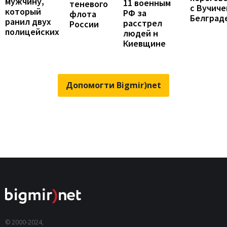
мужчину,
11 военным
теневого
с Вучиче
который
РФ за
флота
Белград
ранил двух
расстрел
России
полицейских
людей н
Киевщине
Допомогти Bigmir)net
© 2000-2024,