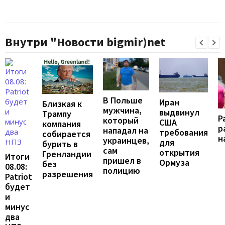
Внутри "Новости bigmir)net
В Польше
Иран
Близкая к
мужчина,
выдвинул
Трампу
Р
который
США
компания
р
нападал на
требования
собирается
н
украинцев,
для
бурить в
сам
открытия
Гренландии
Итоги
пришел в
Ормуза
без
08.08:
полицию
разрешения
Patriot
будет
и
минус
два