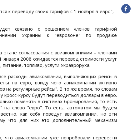
тся к переводу своих тарифов с 1 ноября в евро", -
удет связано с решением членов тарифной
инении Украины к "еврозоне" по продаже
 этапе согласования с авиакомпаниями - членами
 1 января 2008 ожидается перевод стоимости услуг
, питание, топливо, услуги Украэроруха.
- все расходы авиакомпаний, выполняющих рейсы в
ены на евро, ввиду чего авиакомпании активно
ов на регулярные рейсы". В то же время, по словам
ому кросс-курсу будут переводиться доллары в евро.
олько поменять в системах бронирования, то есть
р" на слово "евро". То есть, автоматом мы будем
естно, как себя поведут авиакомпании, но эти
ому что для них это дополнительный механизм
.
, что авиакомпании уже попробовали перевести