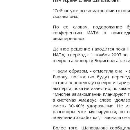
"Сейчас уже все авиакопании готовя
сказала она.
По ее словам, подорожание б
конференции ИАТА о присоед
авиаперевозок.
Данное решение находится пока на
ИАТА, в период с 1 ноября 2007 по
в евро в аэропорту Борисполь: такси
"Таким образом, - отметила она, 
Европу, полностью будут перевед
готовят к переводу на евро и тариф
эксперта, пока не известно, по как
"Многие авиакомпании планируют т
в системах Амадеус, слово "долла
иметь 30-40% удорожание. Не изв
разговоры уже муссируются, пот
получения заработка", - заявила она
Более того, Шаповалова сообщила