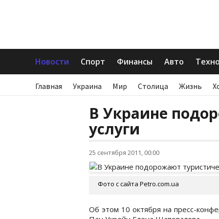
Новости
Спорт
Финансы
Авто
Техн
Главная
Украина
Мир
Столица
Жизнь
Х
В Украине подо
услуги
25 сентября 2011, 00:00
Фото с сайта Рetro.com.ua
Об этом 10 октября на пресс-конф
Пан Укрейн Елена Шаповалова.