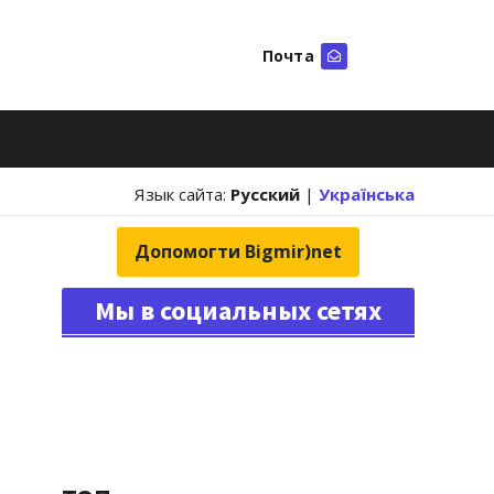
Почта
Искать
Язык сайта:
Русский
|
Українська
Допомогти Bigmir)net
Мы в социальных сетях