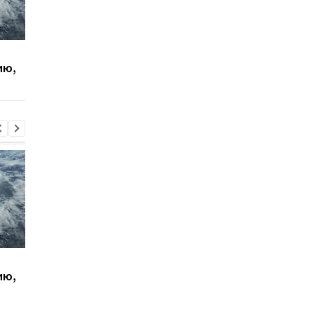
Зеленский встретился
Совбез ООН обсудит
ию,
с премьер-министром
обращение с пленн
Сербии
в РФ
Зеленский встретился
Совбез ООН обсудит
ию,
с премьер-министром
обращение с пленн
Сербии
в РФ