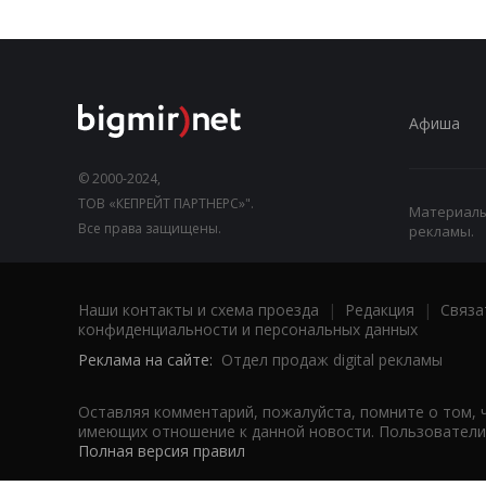
Афиша
© 2000-2024,
ТОВ «КЕПРЕЙТ ПАРТНЕРС»".
Материалы,
Все права защищены.
рекламы.
Наши контакты и схема проезда
|
Редакция
|
Связа
конфиденциальности и персональных данных
Реклама на сайте:
Отдел продаж digital рекламы
Оставляя комментарий, пожалуйста, помните о том, 
имеющих отношение к данной новости. Пользователи,
Полная версия правил