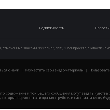
Недвижимость
Новости
 отмеченные знаками "Реклама", "PR", "Спецпроект", "Новости комп
ться с нами
|
Разместить свои видеоматериалы
|
Пользовате
что содержание и тон Вашего сообщения могут задеть чувства 
 которые нарушают эти правила грубо или систематически, буд