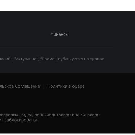
Финансы
аний", "Актуально", "Промо", публикуются на правах
льское Соглашение
|
Политика в сфере
реальных людей, непосредственно или косвенно
ут заблокированы.