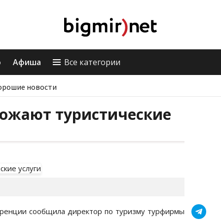
о
Афиша
Все категории
орошие новости
рожают туристические
еренции сообщила директор по туризму турфирмы