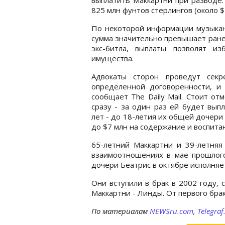
825 млн фунтов стерлингов (около $
По некоторой информации музыкант
сумма значительно превышает ране
экс-битла, выплаты позволят и
имущества.
Адвокаты сторон проведут секр
определенной договоренности, и
сообщает The Daily Mail. Стоит от
сразу - за один раз ей будет вып
лет - до 18-летия их общей дочери 
до $7 млн на содержание и воспита
65-летний Маккартни и 39-летня
взаимоотношениях в мае прошлого
дочери Беатрис в октябре исполняет
Они вступили в брак в 2002 году, 
Маккартни - Линды. От первого брак
По материалам
NEWSru.com
,
Telegraf