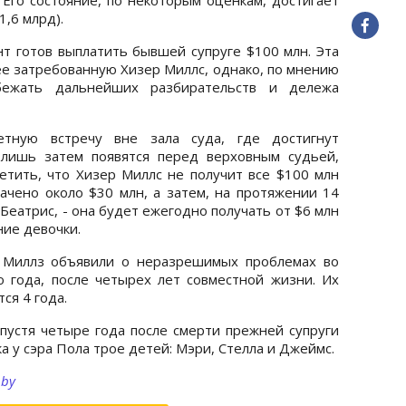
1,6 млрд).
 готов выплатить бывшей супруге $100 млн. Эта
е затребованную Хизер Миллс, однако, по мнению
збежать дальнейших разбирательств и дележа
етную встречу вне зала суда, где достигнут
 лишь затем появятся перед верховным судьей,
метить, что Хизер Миллс не получит все $100 млн
лачено около $30 млн, а затем, на протяжении 14
Беатрис, - она будет ежегодно получать от $6 млн
ние девочки.
я Миллз объявили о неразрешимых проблемах во
 года, после четырех лет совместной жизни. Их
ся 4 года.
спустя четыре года после смерти прежней супруги
а у сэра Пола трое детей: Мэри, Стелла и Джеймс.
.by