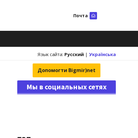
Почта
Искать
Язык сайта:
Русский
|
Українська
Допомогти Bigmir)net
Мы в социальных сетях