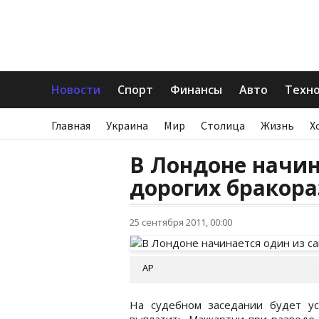
Новости
Спорт
Финансы
Авто
Техн
Главная
Украина
Мир
Столица
Жизнь
Х
В Лондоне начин
дорогих бракор
25 сентября 2011, 00:00
АР
На судебном заседании будет ус
выплатить Маккартни при разводе.