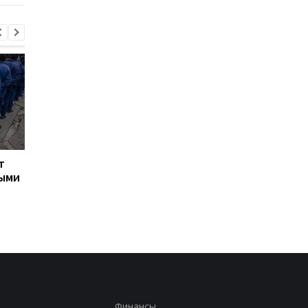
т
Турция ограничила
Марганец: премьер
ными
движение судов в
сообщил о кадровых
Черное море из-за атак
решениях после ава
на водопроводе
Финансы