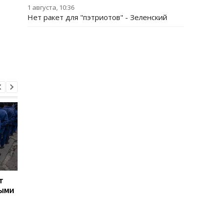
1 августа, 10:36
Нет ракет для "пэтриотов" - Зеленский
т
Турция ограничила
Марганец: премьер
ными
движение судов в
сообщил о кадровых
Черное море из-за атак
решениях после ава
на водопроводе