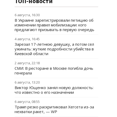
ТОП-новости
6 августа, 16:30
В Украине зарегистрировали петицию об
изменении правил мобилизации: кого
предлагают призывать в первую очередь
4 августа, 16:45
Зарезал 17-летнюю девушку, а потом сел
ужинать: жуткие подробности убийства в
Киевской области
2 августа, 22:18
СМИ: В ресторане в Москве погибла дочь
генерала
6 августа, 13:20
Виктор Ющенко занял новую должность:
что известно о его назначении
6 августа, 08:55
Трамп резко раскритиковал Хегсета из-за
нехватки ракет, — WP