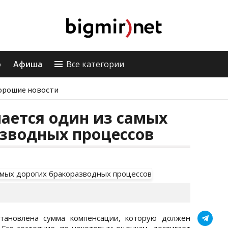
о
Афиша
Все категории
орошие новости
ается один из самых
азводных процессов
тановлена сумма компенсации, которую должен
 Его состояние, по некоторым оценкам, достигает