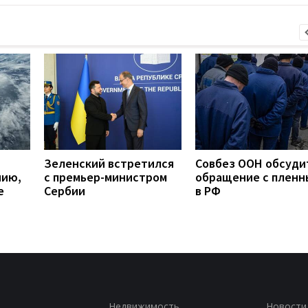
Зеленский встретился
Совбез ООН обсуди
нию,
с премьер-министром
обращение с плен
е
Сербии
в РФ
Недвижимость
Новости