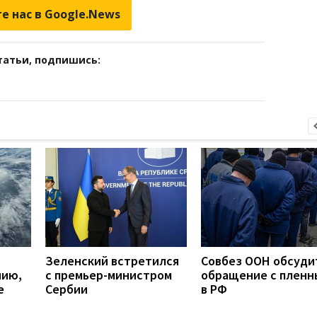
е нас в Google.News
татьи, подпишись:
Зеленский встретился
Совбез ООН обсуди
нию,
с премьер-министром
обращение с плен
е
Сербии
в РФ