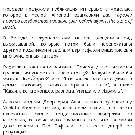
Поводом послужила публикация интервью с моделью,
которое в Yedioth Ahronoth озаглавили
Бар Рафаэли
против государства Израиль
(
Bar Rafaeli against the State of
Israel
).
В беседе с журналистами модель допустила ряд
высказываний, которые потом были перепечатаны
другими изданиями и сделали Бар Рафаэли мишенью для
многочисленных нападок.
Рафаэли в частности заявила: "Почему у нас считается
правильным умереть за свою страну? Не лучше было бы
жить в Нью-Йорке?" или "Я не жалею, что не служила в
армии, поскольку только выиграла от этого", а также
"Какая, в конце концов, разница, Уганда или Израиль".
Адвокат модели Дрор Арад Алон написал руководству
Yedioth Ahronoth письмо, в котором заявил, что газета
напечатала самые тенденциозные выдержки из
интервью, которые мало связаны с тем, что на самом
деле говорила Бар Рафаэли, и нанесли ущерб ее
репутации.