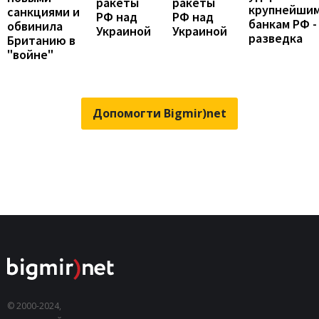
ракеты
ракеты
крупнейши
санкциями и
РФ над
РФ над
банкам РФ -
обвинила
Украиной
Украиной
разведка
Британию в
"войне"
Допомогти Bigmir)net
© 2000-2024,