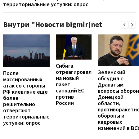
территориальные уступки: опрос
Внутри "Новости bigmir)net
Сибига
отреагировал
Зеленский
После
на новый
обсудил с
массированных
пакет
Драпатым
атак со стороны
санкций ЕС
вопросы оборо
РФ киевляне ещё
против
Донецкой
более
России
области,
решительно
противоракетн
отвергают
обороны и
территориальные
кадровых
уступки: опрос
изменений в ВС