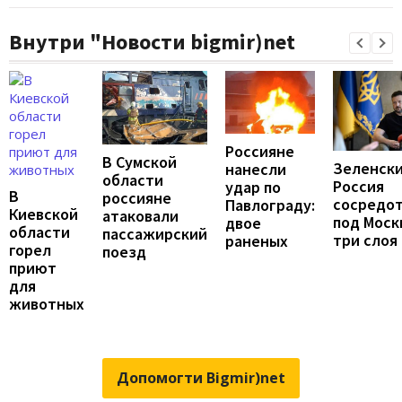
Внутри "Новости bigmir)net
Россияне
В Сумской
Зеленски
нанесли
области
Россия
удар по
В
россияне
сосредо
Павлограду:
Киевской
атаковали
под Моск
двое
области
пассажирский
три слоя
раненых
горел
поезд
приют
для
животных
Допомогти Bigmir)net