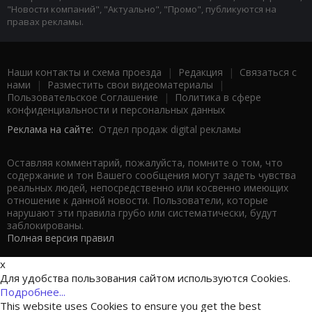
"Новости компаний", "Актуально", "Промо", публикуются на
правах рекламы.
Наши контакты и схема проезда
|
Редакция
|
Связаться с
нами
|
Разместить свои видеоматериалы
|
Пользовательское Соглашение
|
Политика в сфере
конфиденциальности и персональных данных
Реклама на сайте:
Отдел продаж digital рекламы
Оставляя комментарий, пожалуйста, помните о том, что
содержание и тон Вашего сообщения могут задеть чувства
реальных людей, непосредственно или косвенно имеющих
отношение к данной новости. Пользователи, которые
нарушают эти правила грубо или систематически, будут
заблокированы.
Полная версия правил
x
Для удобства пользования сайтом используются Cookies.
Подробнее...
This website uses Cookies to ensure you get the best