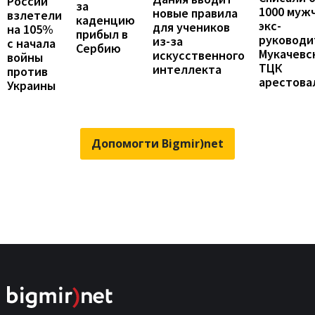
России
за
1000 муж
новые правила
взлетели
каденцию
экс-
для учеников
на 105%
прибыл в
руководи
из-за
с начала
Сербию
Мукачевс
искусственного
войны
ТЦК
интеллекта
против
арестова
Украины
Допомогти Bigmir)net