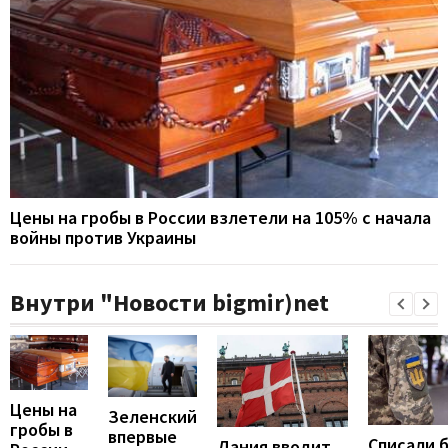
Цены на гробы в России взлетели на 105% с начала
войны против Украины
Внутри "Новости bigmir)net
Цены на
Зеленский
гробы в
впервые
Списали 
Дания вводит