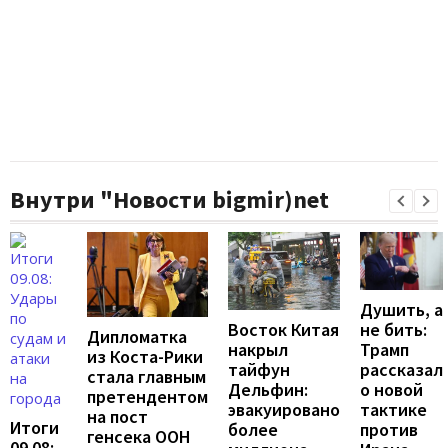
Внутри "Новости bigmir)net
Душить, а
не бить:
Восток Китая
Дипломатка
Трамп
накрыл
из Коста-Рики
рассказал
тайфун
стала главным
о новой
Дельфин:
претендентом
тактике
эвакуировано
на пост
Итоги
против
более
генсека ООН
09.08: