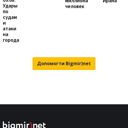
Ирана
миллиона
Удары
человек
по
судам
и
атаки
на
города
Допомогти Bigmir)net