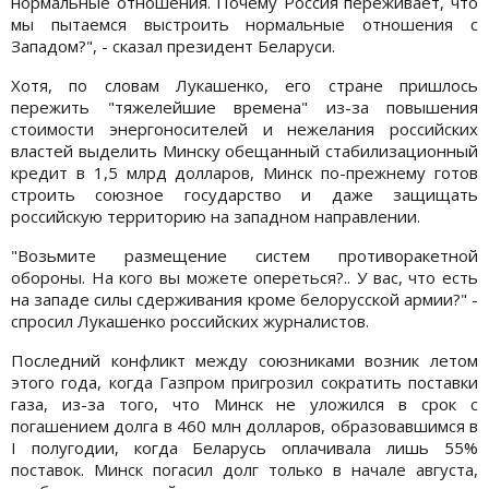
нормальные отношения. Почему Россия переживает, что
мы пытаемся выстроить нормальные отношения с
Западом?", - сказал президент Беларуси.
Хотя, по словам Лукашенко, его стране пришлось
пережить "тяжелейшие времена" из-за повышения
стоимости энергоносителей и нежелания российских
властей выделить Минску обещанный стабилизационный
кредит в 1,5 млрд долларов, Минск по-прежнему готов
строить союзное государство и даже защищать
российскую территорию на западном направлении.
"Возьмите размещение систем противоракетной
обороны. На кого вы можете опереться?.. У вас, что есть
на западе силы сдерживания кроме белорусской армии?" -
спросил Лукашенко российских журналистов.
Последний конфликт между союзниками возник летом
этого года, когда Газпром пригрозил сократить поставки
газа, из-за того, что Минск не уложился в срок с
погашением долга в 460 млн долларов, образовавшимся в
І полугодии, когда Беларусь оплачивала лишь 55%
поставок. Минск погасил долг только в начале августа,