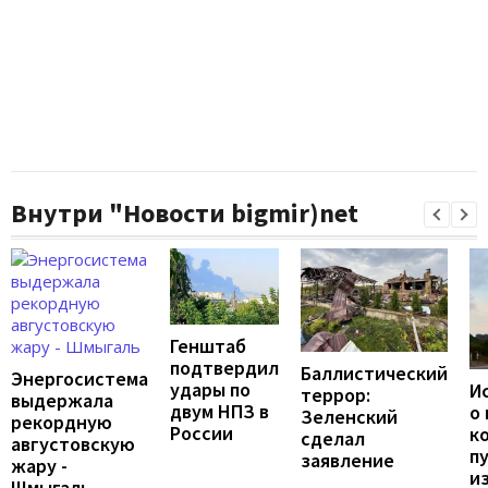
Внутри "Новости bigmir)net
Генштаб
подтвердил
Баллистический
Энергосистема
удары по
И
террор:
выдержала
двум НПЗ в
о
Зеленский
рекордную
России
к
сделал
августовскую
п
заявление
жару -
и
Шмыгаль