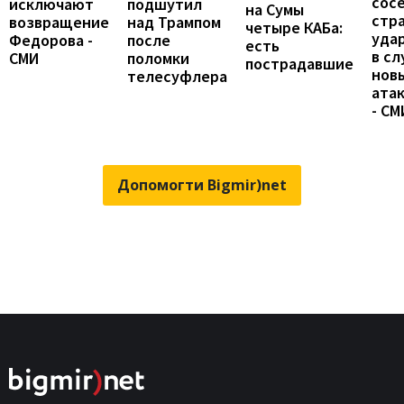
сос
исключают
подшутил
на Сумы
стр
возвращение
над Трампом
четыре КАБа:
уда
Федорова -
после
есть
в сл
СМИ
поломки
пострадавшие
нов
телесуфлера
ата
- СМ
Допомогти Bigmir)net