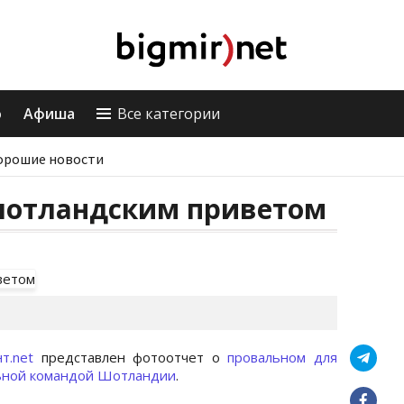
о
Афиша
Все категории
орошие новости
 шотландским приветом
нт.net
представлен фотоотчет о
провальном для
льной командой Шотландии
.