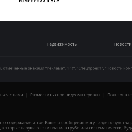
изменений в ВСУ
Недвижимость
Новости
 отмеченные знаками "Реклама", "PR", "Спецпроект", "Новости комп
ться с нами
|
Разместить свои видеоматериалы
|
Пользовате
что содержание и тон Вашего сообщения могут задеть чувства 
 которые нарушают эти правила грубо или систематически, буд