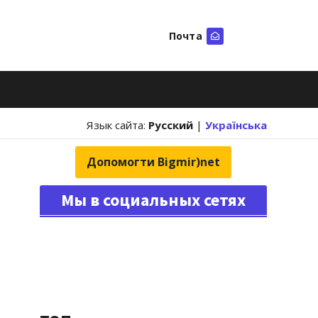
Почта
Искать
Язык сайта:
Русский
|
Українська
Допомогти Bigmir)net
Мы в социальных сетях