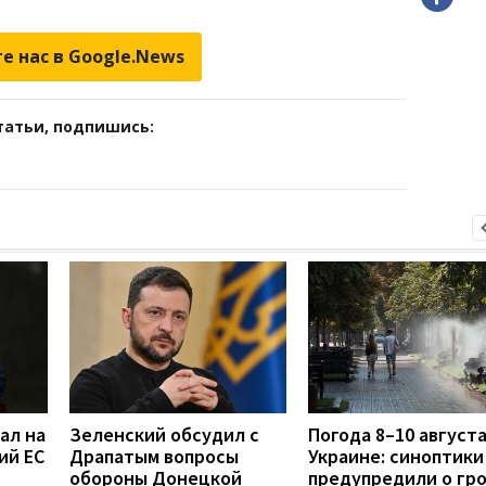
е нас в Google.News
татьи, подпишись:
ал на
Зеленский обсудил с
Погода 8–10 августа
ий ЕС
Драпатым вопросы
Украине: синоптики
обороны Донецкой
предупредили о гро