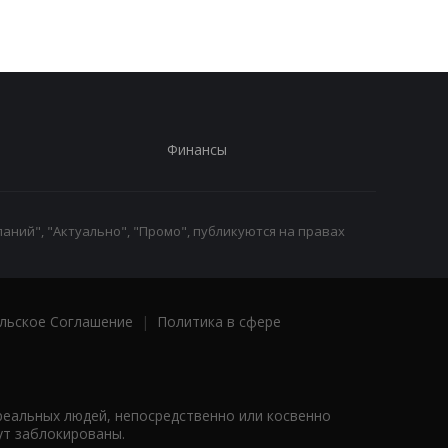
Финансы
аний", "Актуально", "Промо", публикуются на правах
льское Соглашение
|
Политика в сфере
реальных людей, непосредственно или косвенно
ут заблокированы.