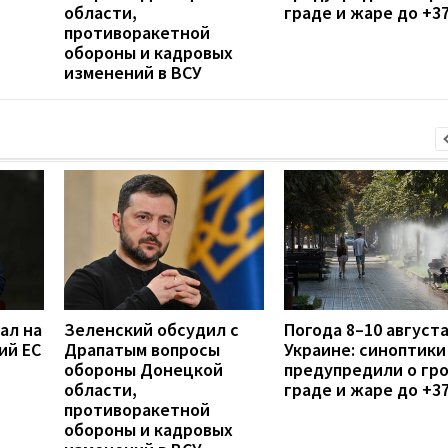
области,
граде и жаре до +3
противоракетной
обороны и кадровых
изменений в ВСУ
ал на
Зеленский обсудил с
Погода 8–10 августа
ий ЕС
Драпатым вопросы
Украине: синоптики
обороны Донецкой
предупредили о гро
области,
граде и жаре до +3
противоракетной
обороны и кадровых