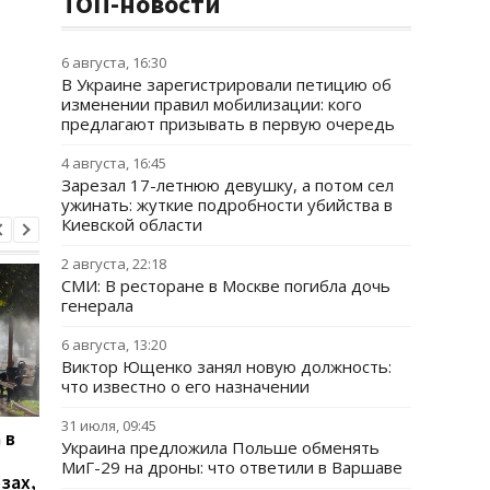
ТОП-новости
6 августа, 16:30
В Украине зарегистрировали петицию об
изменении правил мобилизации: кого
предлагают призывать в первую очередь
4 августа, 16:45
Зарезал 17-летнюю девушку, а потом сел
ужинать: жуткие подробности убийства в
Киевской области
2 августа, 22:18
СМИ: В ресторане в Москве погибла дочь
генерала
6 августа, 13:20
Виктор Ющенко занял новую должность:
что известно о его назначении
31 июля, 09:45
 в
В Ялте раздались
Украинцы высказали
Украина предложила Польше обменять
выстрелы и вспыхнул
о продолжительнос
МиГ-29 на дроны: что ответили в Варшаве
зах,
пожар: оккупационные
войны - опрос