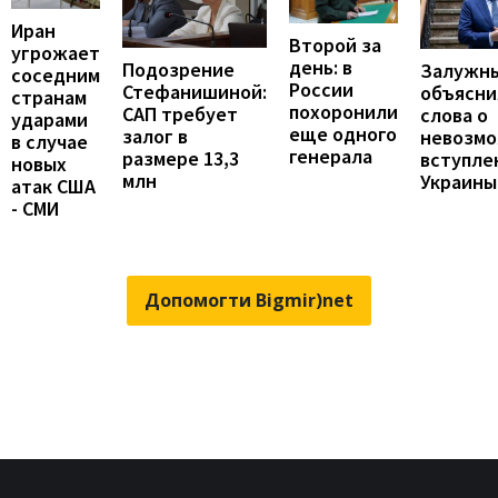
Иран
Второй за
угрожает
день: в
Подозрение
Залужн
соседним
России
Стефанишиной:
объясни
странам
похоронили
САП требует
слова о
ударами
еще одного
залог в
невозм
в случае
генерала
размере 13,3
вступле
новых
млн
Украины
атак США
- СМИ
Допомогти Bigmir)net