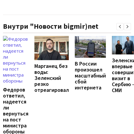
Внутри "Новости bigmir)net
Зеленск
В России
Марганец без
впервые
произошел
воды:
соверши
масштабный
Зеленский
визит в
сбой
резко
Сербию -
интернета
Федоров
отреагировал
СМИ
ответил,
надеется
ли
вернуться
на пост
министра
обороны