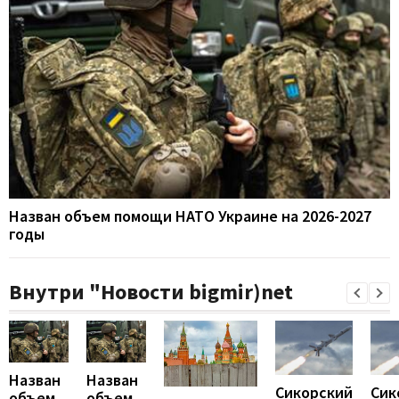
Назван объем помощи НАТО Украине на 2026-2027
годы
Внутри "Новости bigmir)net
Назван
Назван
Сикорский
Сик
объем
объем