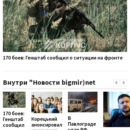
170 боев: Генштаб сообщил о ситуации на фронте
Внутри "Новости bigmir)net
170 боев:
В
Корецький
Генштаб
Павлограде
анонсировал
сообщил
удар РФ