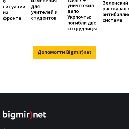
изменения
о
Зеленский
уничтожил
для
ситуации
рассказал 
депо
учителей и
на
антибалли
Укрпочты:
студентов
фронте
системе
погибли две
сотрудницы
Допомогти Bigmir)net