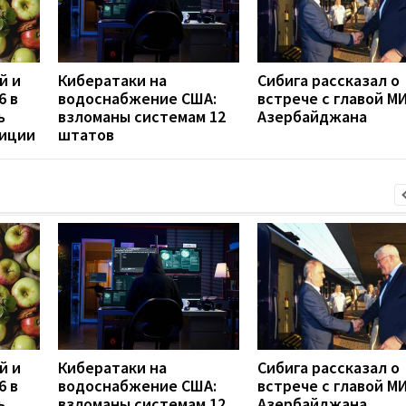
й и
Кибератаки на
Сибига рассказал о
6 в
водоснабжение США:
встрече с главой М
ь
взломаны системам 12
Азербайджана
диции
штатов
й и
Кибератаки на
Сибига рассказал о
6 в
водоснабжение США:
встрече с главой М
ь
взломаны системам 12
Азербайджана