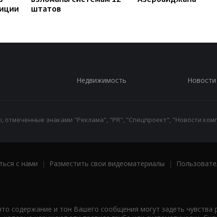
диции
штатов
Недвижимость
Новости
 отмеченные знаками "Реклама", "PR", "Спецпроект", "Новости комп
ться с нами
|
Разместить свои видеоматериалы
|
Пользовате
что содержание и тон Вашего сообщения могут задеть чувства 