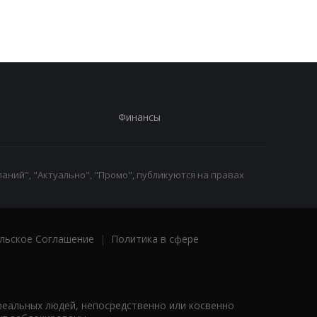
назначении
трети
Финансы
аний", "Актуально", "Промо", публикуются на правах
льское Соглашение
|
Политика в сфере
реальных людей, непосредственно или косвенно