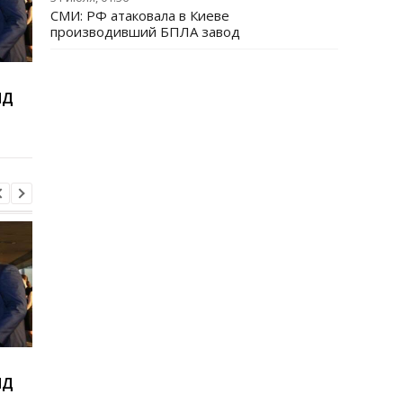
СМИ: РФ атаковала в Киеве
производивший БПЛА завод
Виктор Ющенко занял
Товарооборот РФ и
ИД
новую должность: что
Армении за год
известно о его
сократился на две
назначении
трети
Виктор Ющенко занял
Товарооборот РФ и
ИД
новую должность: что
Армении за год
известно о его
сократился на две