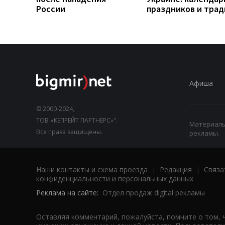
России
праздников и тра
Афиша
© 2000-2024,
ТОВ «КЕПРЕЙТ ПАРТНЕРС»".
Материалы,
Все права защищены.
рекламы.
Наши контакты и схема проезда
|
Редакция
|
Связа
конфиденциальности и персональных данных
Реклама на сайте:
Отдел продаж digital рекламы
Оставляя комментарий, пожалуйста, помните о том, 