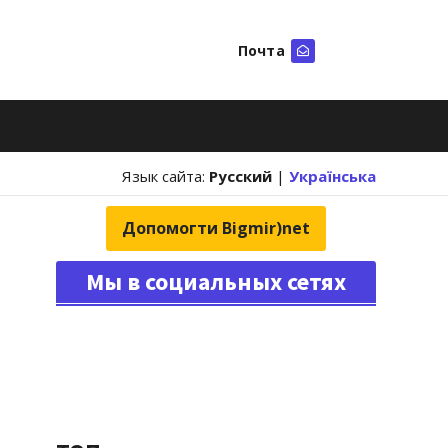
Почта
Искать
Язык сайта:
Русский
|
Українська
Допомогти Bigmir)net
Мы в социальных сетях