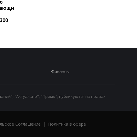
о
темпам роста импорта
пресечения в
вающим
дизельного топлива —
отношении
Консалтинговая группа
Стефанишиной по д
300
«А-95»
о незаконном
а
обогащении
Финансы
аний", "Актуально", "Промо", публикуются на правах
льское Соглашение
|
Политика в сфере