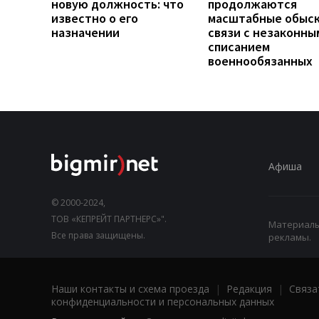
новую должность: что
продолжаются
известно о его
масштабные обыск
назначении
связи с незаконны
списанием
военнообязанных
Афиша
© 2000-2024,
ТОВ «КЕПРЕЙТ ПАРТНЕРС»".
Материалы,
Все права защищены.
рекламы.
Наши контакты и схема проезда
|
Редакция
|
Связа
конфиденциальности и персональных данных