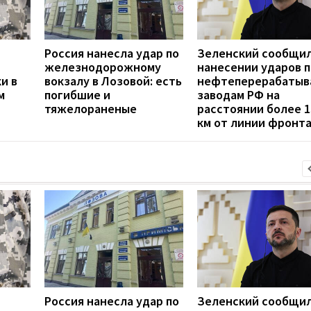
Россия нанесла удар по
Зеленский сообщил
железнодорожному
нанесении ударов п
и в
вокзалу в Лозовой: есть
нефтеперерабаты
м
погибшие и
заводам РФ на
тяжелораненые
расстоянии более 1
км от линии фронт
Россия нанесла удар по
Зеленский сообщил