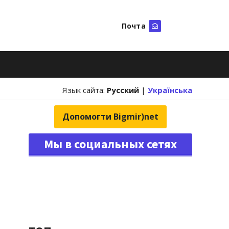
Почта
Искать
Язык сайта:
Русский
|
Українська
Допомогти Bigmir)net
Мы в социальных сетях