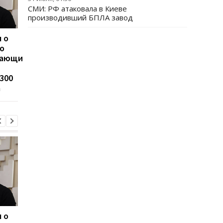
СМИ: РФ атаковала в Киеве
производивший БПЛА завод
 о
ЗПЭК стала лидером по
Суд избрал меру
о
темпам роста импорта
пресечения в
вающим
дизельного топлива —
отношении
Консалтинговая группа
Стефанишиной по д
300
«А-95»
о незаконном
а
обогащении
 о
ЗПЭК стала лидером по
Суд избрал меру