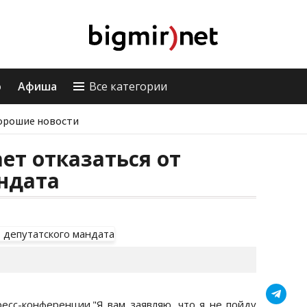
о
Афиша
Все категории
орошие новости
ет отказаться от
ндата
есс-конференции."Я вам заявляю, что я не пойду