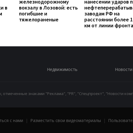
железнодорожному
нанесении ударов п
и в
вокзалу в Лозовой: есть
нефтеперерабаты
м
погибшие и
заводам РФ на
тяжелораненые
расстоянии более 1
км от линии фронт
Недвижимость
Новости
 отмеченные знаками "Реклама", "PR", "Спецпроект", "Новости комп
ться с нами
|
Разместить свои видеоматериалы
|
Пользовате