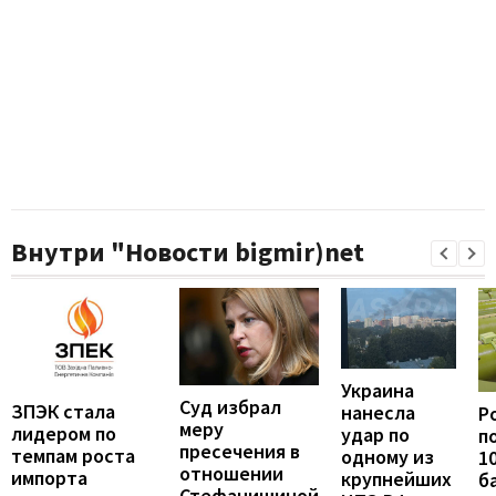
Внутри "Новости bigmir)net
Украина
Суд избрал
ЗПЭК стала
нанесла
Р
меру
лидером по
удар по
п
пресечения в
темпам роста
одному из
1
отношении
импорта
крупнейших
б
Стефанишиной