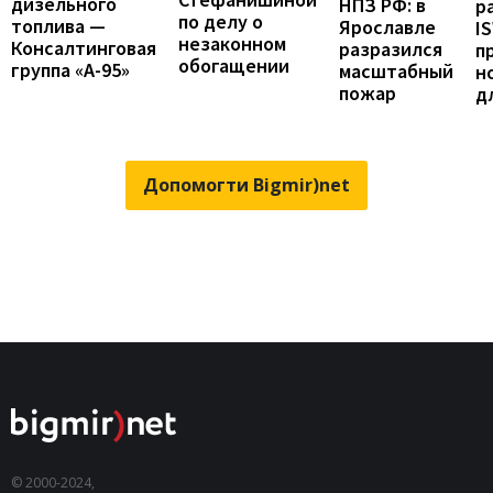
дизельного
НПЗ РФ: в
р
по делу о
топлива —
Ярославле
I
незаконном
Консалтинговая
разразился
п
обогащении
группа «А-95»
масштабный
н
пожар
д
Допомогти Bigmir)net
© 2000-2024,