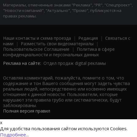
Материалы, отмеченные знаками "Реклама", "PR", "Спецпроект",
"Новости компаний", "Актуально", "Промо", публикуются на
правах рекламы.
Наши контакты и схема проезда
|
Редакция
|
Связаться с
нами
|
Разместить свои видеоматериалы
|
Пользовательское Соглашение
|
Политика в сфере
конфиденциальности и персональных данных
Реклама на сайте:
Отдел продаж digital рекламы
Оставляя комментарий, пожалуйста, помните о том, что
содержание и тон Вашего сообщения могут задеть чувства
реальных людей, непосредственно или косвенно имеющих
отношение к данной новости. Пользователи, которые
нарушают эти правила грубо или систематически, будут
заблокированы.
Полная версия правил
x
Для удобства пользования сайтом используются Cookies.
Подробнее...