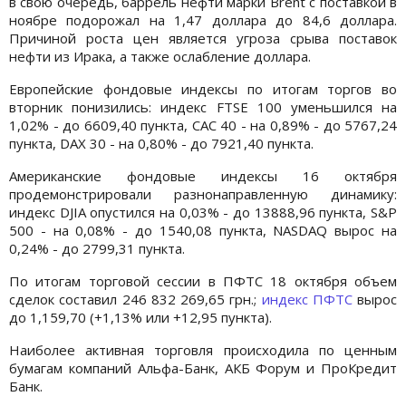
в свою очередь, баррель нефти марки Brent с поставкой в
ноябре подорожал на 1,47 доллара до 84,6 доллара.
Причиной роста цен является угроза срыва поставок
нефти из Ирака, а также ослабление доллара.
Европейские фондовые индексы по итогам торгов во
вторник понизились: индекс FTSE 100 уменьшился на
1,02% - до 6609,40 пункта, CAC 40 - на 0,89% - до 5767,24
пункта, DAX 30 - на 0,80% - до 7921,40 пункта.
Американские фондовые индексы 16 октября
продемонстрировали разнонаправленную динамику:
индекс DJIA опустился на 0,03% - до 13888,96 пункта, S&P
500 - на 0,08% - до 1540,08 пункта, NASDAQ вырос на
0,24% - до 2799,31 пункта.
По итогам торговой сессии в ПФТС 18 октября объем
сделок составил 246 832 269,65 грн.;
индекс ПФТС
вырос
до 1,159,70 (+1,13% или +12,95 пункта).
Наиболее активная торговля происходила по ценным
бумагам компаний Альфа-Банк, АКБ Форум и ПроКредит
Банк.