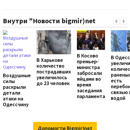
Внутри "Новости bigmir)net
В Косово
В Одес
В Харькове
премьер-
увелич
количество
министра
количе
пострадавших
забросали
раненых
Воздушные
увеличилось
яйцами во
есть
силы
до 23 человек
время
перебои
раскрыли
заседания
связью 
детали
парламента
водой
атаки на
Одессчину
Допомогти Bigmir)net