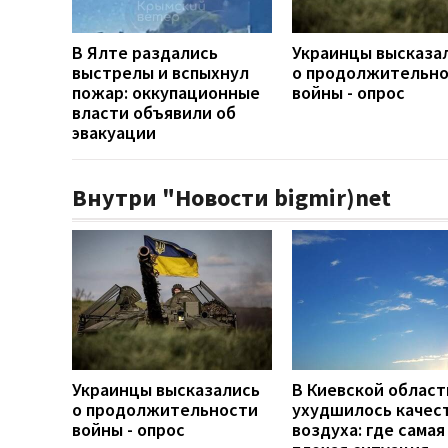
В Ялте раздались
Украинцы высказа
выстрелы и вспыхнул
о продолжительн
пожар: оккупационные
войны - опрос
власти объявили об
эвакуации
Внутри "Новости bigmir)net
Украинцы высказались
В Киевской област
о продолжительности
ухудшилось качес
войны - опрос
воздуха: где самая