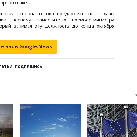
орного пакета.
инская сторона готова предложить пост главы
нии первому заместителю премьер-министра
торый занимал эту должность до конца октября
е нас в Google.News
татьи, подпишись: