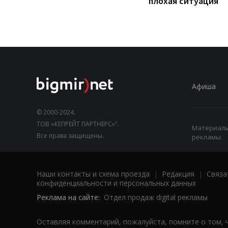
плохая ситуация
Афиша
© 2000-2024,
ТОВ «КЕПРЕЙТ ПАРТНЕРС»".
Материалы,
Все права защищены.
рекламы.
Наши контакты и схема проезда
|
Редакция
|
Связа
конфиденциальности и персональных данных
Реклама на сайте:
Отдел продаж digital рекламы
Оставляя комментарий, пожалуйста, помните о том, 