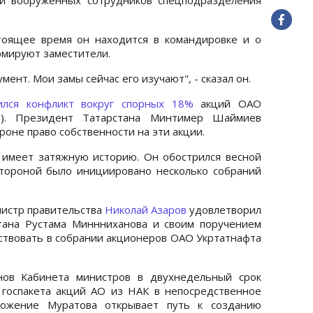
тоящее время он находится в командировке и о
рмируют заместители.
умент. Мои замы сейчас его изучают", - сказал он.
лся конфликт вокруг спорных 18%
акций ОАО
З). Президент Татарстана Минтимер Шаймиев
роне право собственности на эти акции.
 имеет затяжную историю. Он обострился весной
стороной было инициировано несколько собраний
нистр правительства
Николай Азаров
удовлетворил
тана Рустама Миннниханова и своим поручением
аствовать в собрании акционеров ОАО Укртатнафта
нов Кабинета министров в двухнедельный срок
госпакета акций АО из НАК в непосредственное
дложение Муратова открывает путь к созданию