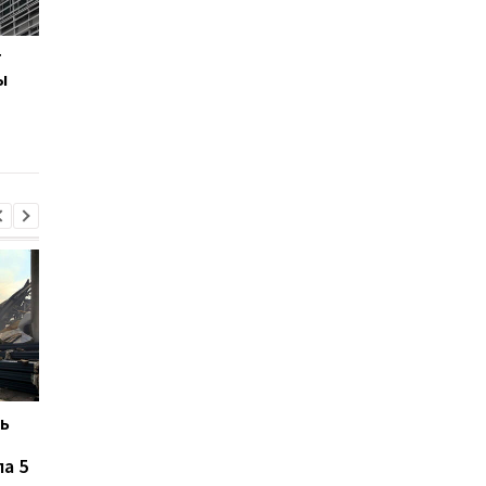
г
В Киеве увеличилось
В ТЦК в Житомирско
ы
число погибших в
области скончался 4
результате обстрела 5
летний
августа
военнообязанный:
начато расследован
ь
В ТЦК в Житомирской
Жителей Москвы
области скончался 46-
напугал громкий звук
а 5
летний
похожий на взрыв