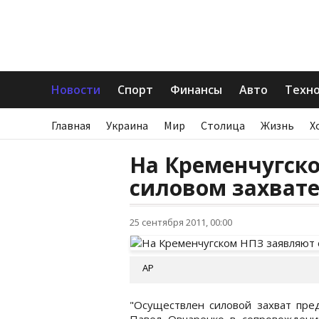
Новости
Спорт
Финансы
Авто
Техн
Главная
Украина
Мир
Столица
Жизнь
Х
На Кременчугск
силовом захват
25 сентября 2011, 00:00
АР
"Осуществлен силовой захват пред
Павел Овчаренко в сопровождени