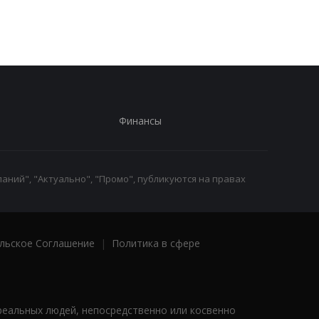
военнообязанный:
начато расследование
Финансы
аний", "Актуально", "Промо", публикуются на правах
льское Соглашение
|
Политика в сфере
реальных людей, непосредственно или косвенно