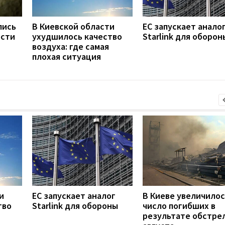
лись
В Киевской области
ЕС запускает анало
ости
ухудшилось качество
Starlink для оборон
воздуха: где самая
плохая ситуация
и
ЕС запускает аналог
В Киеве увеличилос
тво
Starlink для обороны
число погибших в
результате обстрел