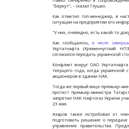
"Беркут", - сказал Глушко.
Как отметил топ-менеджер, в нас
ситуации на предприятии его инфо
"У них, очевидно, есть какой-то док
Как сообщалось,
в июле заверши
Укртатнафта (Кременчугский НП
согласился передать украинской сто
Конфликт вокруг ОАО Укртатнафта
текущего года, когда украинской 
акционеров в здании НАК.
Тогда же первый вице-премьер-ми
протест премьер-министра Татарс
запретил НАК Нафтогаз України уч
23 мая.
Азаров также потребовал от чле
подготовить решение о передаче 
управление правительства. Пре