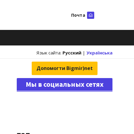
Почта
Искать
Язык сайта:
Русский
|
Українська
Допомогти Bigmir)net
Мы в социальных сетях