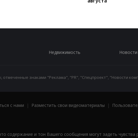
августа
Недвижимость
Новости
 отмеченные знаками "Реклама", "PR", "Спецпроект", "Новости комп
ться с нами
|
Разместить свои видеоматериалы
|
Пользовате
что содержание и тон Вашего сообщения могут задеть чувства 