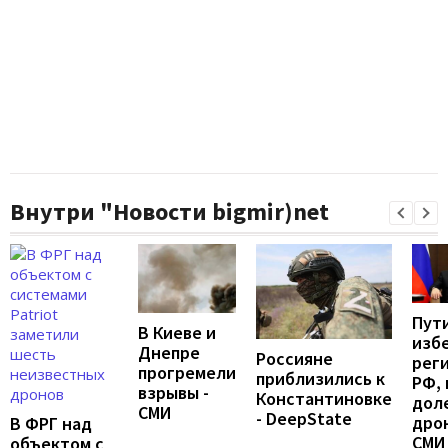
Внутри "Новости bigmir)net
Пут
В Киеве и
изб
Днепре
Россияне
рег
прогремели
приблизились к
РФ, 
взрывы -
Константиновке
дол
СМИ
- DeepState
дрон
В ФРГ над
СМИ
объектом с