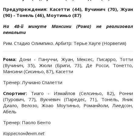
Предупреждения: Касетти (44), Вучинич (70), Жуан
(90) - Тонель (46), Моутиньо (87)
На 48-й минуте Мансини (Рома) не реализовал
пенальти
Рим. Стадио Олимпико. Арбитр: Терье Хауге (Норвегия)
Рома:
Дони - Пануччи, Жуан, Мексес, Писарро, Тотти
(Вучинич, 35), Жюли (Бриги, 73), Де Росси, Тонетто,
Мансини (Сисиньо, 87), Касетти
Тренер: Лучиано Спалетти
Спортинг:
Тиаго - Измайлов (Селсиньо, 82), Ронни
(Пурович, 77), Вукчевич (Паредес, 71), Тонель, Яник
Диало, Велозо, Жоао Моутиньо, Романйоли, Лиедсон,
Абель
Тренер: Паоло Бенто
Корреспондент.net