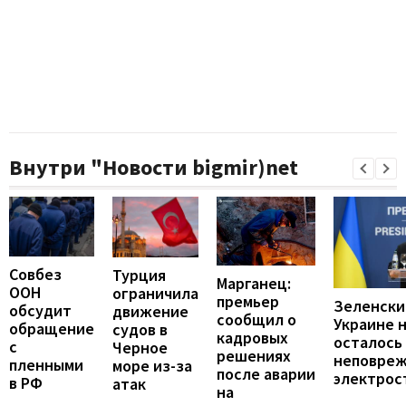
Внутри "Новости bigmir)net
Совбез
Турция
Марганец:
ООН
ограничила
премьер
Зеленски
обсудит
движение
сообщил о
Украине 
обращение
судов в
кадровых
осталось
с
Черное
решениях
неповре
пленными
море из-за
после аварии
электрос
в РФ
атак
на