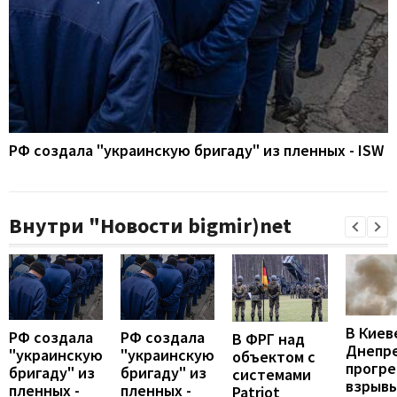
РФ создала "украинскую бригаду" из пленных - ISW
Внутри "Новости bigmir)net
В Киев
РФ создала
РФ создала
В ФРГ над
Днепр
"украинскую
"украинскую
объектом с
прогр
бригаду" из
бригаду" из
системами
взрывы
пленных -
пленных -
Patriot