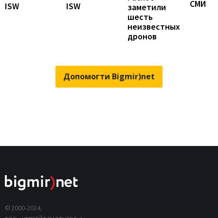
СМИ
ISW
ISW
заметили
шесть
неизвестных
дронов
Допомогти Bigmir)net
© 2000-2024,