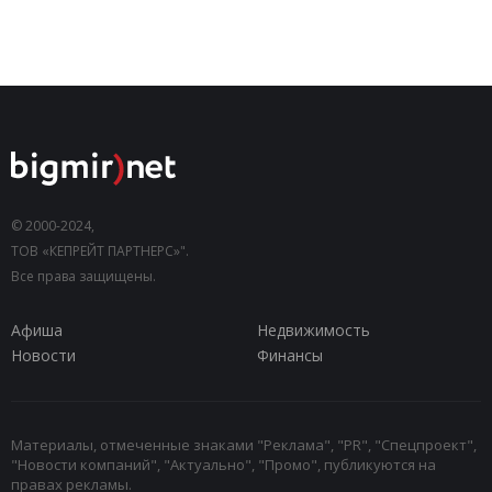
© 2000-2024,
ТОВ «КЕПРЕЙТ ПАРТНЕРС»".
Все права защищены.
Афиша
Недвижимость
Новости
Финансы
Материалы, отмеченные знаками "Реклама", "PR", "Спецпроект",
"Новости компаний", "Актуально", "Промо", публикуются на
правах рекламы.