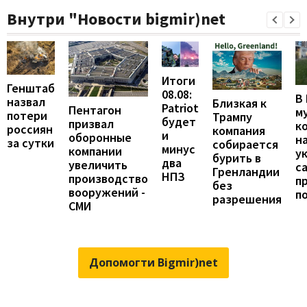
Внутри "Новости bigmir)net
Итоги
Генштаб
08.08:
В
назвал
Близкая к
Patriot
Пентагон
м
потери
Трампу
будет
призвал
к
россиян
компания
и
оборонные
н
за сутки
собирается
минус
компании
у
бурить в
два
увеличить
с
Гренландии
НПЗ
производство
п
без
вооружений -
п
разрешения
СМИ
Допомогти Bigmir)net