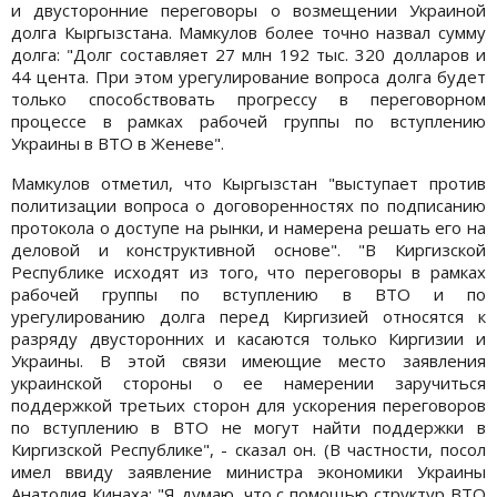
и двусторонние переговоры о возмещении Украиной
долга Кыргызстана. Мамкулов более точно назвал сумму
долга: "Долг составляет 27 млн 192 тыс. 320 долларов и
44 цента. При этом урегулирование вопроса долга будет
только способствовать прогрессу в переговорном
процессе в рамках рабочей группы по вступлению
Украины в ВТО в Женеве".
Мамкулов отметил, что Кыргызстан "выступает против
политизации вопроса о договоренностях по подписанию
протокола о доступе на рынки, и намерена решать его на
деловой и конструктивной основе". "В Киргизской
Республике исходят из того, что переговоры в рамках
рабочей группы по вступлению в ВТО и по
урегулированию долга перед Киргизией относятся к
разряду двусторонних и касаются только Киргизии и
Украины. В этой связи имеющие место заявления
украинской стороны о ее намерении заручиться
поддержкой третьих сторон для ускорения переговоров
по вступлению в ВТО не могут найти поддержки в
Киргизской Республике", - сказал он. (В частности, посол
имел ввиду заявление министра экономики Украины
Анатолия Кинаха: "Я думаю, что с помощью структур ВТО