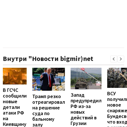
Внутри "Новости bigmir)net
В ГСЧС
ВСУ
Запад
сообщили
Трамп резко
получил
предупредил
новые
отреагировал
новое
РФ из-за
детали
на решение
снаряж
новых
атаки РФ
суда по
Бундесв
действий в
на
бальному
что вхо
Грузии
Киевщину
залу