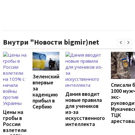
Внутри "Новости bigmir)net
Зеленский
впервые
Списали 
за
1000 муж
Дания вводит
каденцию
экс-
новые правила
прибыл в
руководи
для учеников
Сербию
Мукачевс
Цены на
из-за
ТЦК
гробы в
искусственного
арестова
России
интеллекта
взлетели