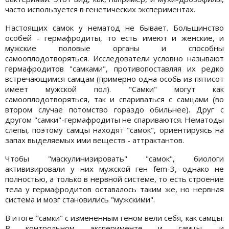
часто используется в генетических экспериментах.
Настоящих самок у нематод не бывает. Большинство
особей - гермафродиты, то есть имеют и женские, и
мужские половые органы и способны
самооплодотворяться. Исследователи условно называют
гермафродитов "самками", противопоставляя их редко
встречающимся самцам (примерно одна особь из пятисот
имеет мужской пол). "Самки" могут как
самооплодотворяться, так и спариваться с самцами (во
втором случае потомство гораздо обильнее). Друг с
другом "самки"-гермафродиты не спариваются. Нематоды
слепы, поэтому самцы находят "самок", ориентируясь на
запах выделяемых ими веществ - аттрактантов.
Чтобы "маскулинизировать" "самок", биологи
активизировали у них мужской ген fem-3, однако не
полностью, а только в нервной системе, то есть строение
тела у гермафродитов оставалось таким же, но нервная
система и мозг становились "мужскими".
В итоге "самки" с измененным геном вели себя, как самцы.
В контрольном эксперименте и самцы, и