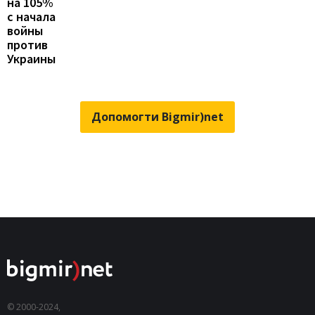
на 105%
с начала
войны
против
Украины
Допомогти Bigmir)net
© 2000-2024,