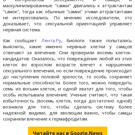
маскулинизированные "самки" двигались к аттрактантам
"самок", тогда как обычные "самки" этими аттрактантами
не интересовались. По мнению исследователи, это
доказывает, что сексуальной ориентацией управляет
нервная система.
Как сообщает
Лента.Ру
, биологи также попытались
выяснить, какие именно нервные клетки у самцов
отвечают за влечение. Они проверили восемь клеток-
кандидатов. Оказалось, что повреждение любой из этих
клеток во взрослом возрасте влечет к нарушению
сексуального влечения, но если повреждение происходит
до наступления половой зрелости, то особь сохраняет
нормальные способности. Более того, можно повредить
семь из восьми клеток, и одной хватит для того, чтобы
особь испытывала влечение. Ученые считают, что такая
избыточность (восемь клеток, когда достаточно одной)
возникла для того, чтобы сделать систему более
надежной: видимо, для эволюции важно, чтобы самцы
сохраняли влечение к гермафродитам.
Читайте нас в Google.News