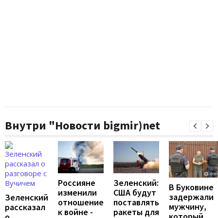
Внутри "Новости bigmir)net
Россияне
Зеленский:
В Буковине
изменили
США будут
задержали
Зеленский
отношение
поставлять
мужчину,
рассказал
к войне -
ракеты для
который
о