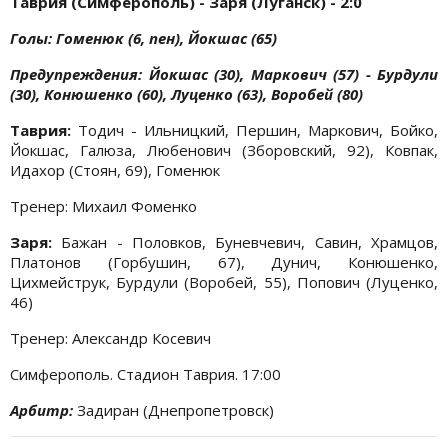
Таврия (Симферополь) - Заря (Луганск) - 2:0
Голы: Гоменюк (6, пен), Йокшас (65)
Предупреждения: Йокшас (30), Маркович (57) - Бурдули
(30), Конюшенко (60), Луценко (63), Воробей (80)
Таврия:
Тодич - Ильницкий, Першин, Маркович, Бойко,
Йокшас, Галюза, Любенович (Зборовский, 92), Ковпак,
Идахор (Стоян, 69), Гоменюк
Тренер: Михаил Фоменко
Заря:
Бажан - Половков, Буневчевич, Савин, Храмцов,
Платонов (Горбушин, 67), Дунич, Конюшенко,
Цихмейструк, Бурдули (Воробей, 55), Попович (Луценко,
46)
Тренер: Александр Косевич
Симферополь. Стадион Таврия. 17:00
Арбитр:
Задиран (Днепропетровск)