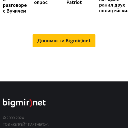
опрос
Patriot
ранил двух
разговоре
полицейски
с Вучичем
Допомогти Bigmir)net
© 2000-2024,
ТОВ «КЕПРЕЙТ ПАРТНЕРС»".